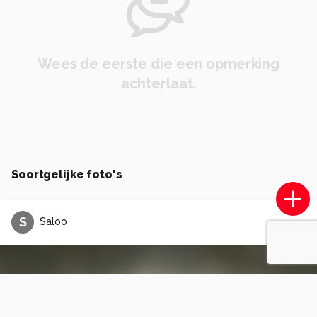
Wees de eerste die een opmerking
achterlaat.
Soortgelijke foto's
S
Saloo