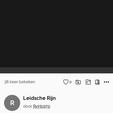
38
keer bekeken
0
Leidsche Rijn
R
door
RvH1970