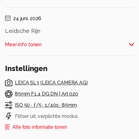
24 juni, 2026
Leidsche Rijn
Alle rechten voorbehouden
Meer info tonen
Instellingen
LEICA SL3
(
LEICA CAMERA AG
)
85mm F1.4 DG DN | Art 020
ISO 50 ·
ƒ/5 ·
1/40s ·
85mm
Flitser uit, verplichte modus
Alle foto informatie tonen