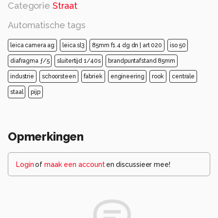
Categorie
Straat
Automatische tags
leica camera ag
leica sl3
85mm f1.4 dg dn | art 020
iso 50
diafragma ƒ/5
sluitertijd 1/40s
brandpuntafstand 85mm
industrie
schoorsteen
fabriek
engineering
rook
centrale
staal
pijp
Opmerkingen
Login
of
maak een account
en discussieer mee!