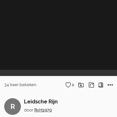
34
keer bekeken
0
Leidsche Rijn
R
door
RvH1970