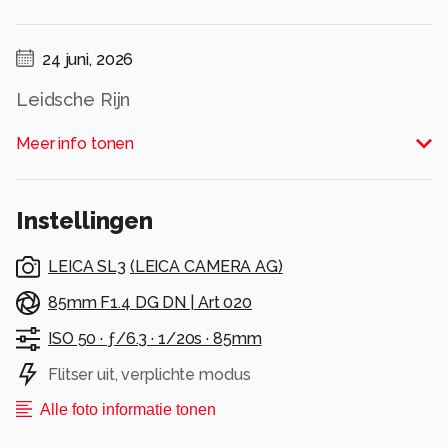
24 juni, 2026
Leidsche Rijn
Alle rechten voorbehouden
Meer info tonen
Instellingen
LEICA SL3
(
LEICA CAMERA AG
)
85mm F1.4 DG DN | Art 020
ISO 50 ·
ƒ/6.3 ·
1/20s ·
85mm
Flitser uit, verplichte modus
Alle foto informatie tonen