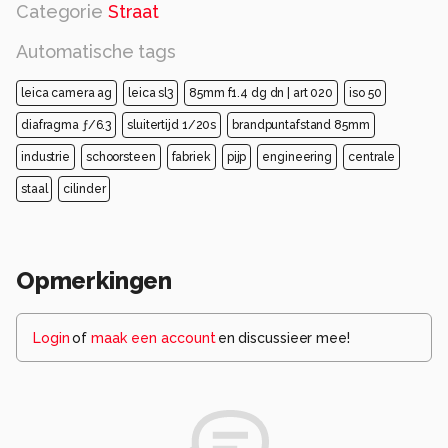
Categorie
Straat
Automatische tags
leica camera ag
leica sl3
85mm f1.4 dg dn | art 020
iso 50
diafragma ƒ/6.3
sluitertijd 1/20s
brandpuntafstand 85mm
industrie
schoorsteen
fabriek
pijp
engineering
centrale
staal
cilinder
Opmerkingen
Login
of
maak een account
en discussieer mee!