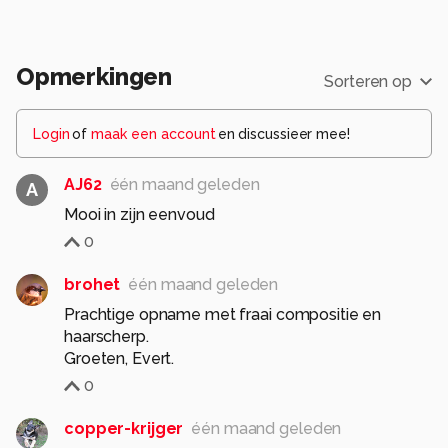
Opmerkingen
Sorteren op
Login
of
maak een account
en discussieer mee!
AJ62
één maand geleden
A
Mooi in zijn eenvoud
0
brohet
één maand geleden
Prachtige opname met fraai compositie en
haarscherp.
Groeten, Evert.
0
copper-krijger
één maand geleden