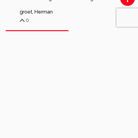
groet, Herman
0
Meer opmerkingen tonen
Soortgelijke foto's
Photolympus