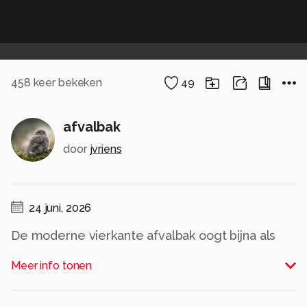
458
keer bekeken
49
afvalbak
door
jvriens
24 juni, 2026
De moderne vierkante afvalbak oogt bijna als
een designobject: een strak volume dat
Meer info tonen
verzacht wordt door het omhulsel van verticale
naturel houten latjes, zorgvuldig ritmisch
geplaatst. Het industriële ontwerp krijgt zo een