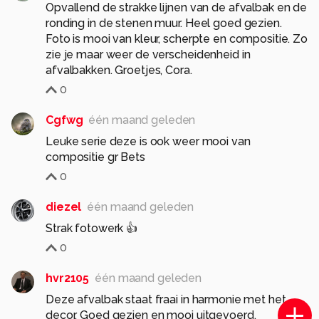
Opvallend de strakke lijnen van de afvalbak en de
ronding in de stenen muur. Heel goed gezien.
Foto is mooi van kleur, scherpte en compositie. Zo
zie je maar weer de verscheidenheid in
afvalbakken. Groetjes, Cora.
0
Cgfwg
één maand geleden
Leuke serie deze is ook weer mooi van
compositie gr Bets
0
diezel
één maand geleden
Strak fotowerk 👍
0
hvr2105
één maand geleden
Deze afvalbak staat fraai in harmonie met het
decor. Goed gezien en mooi uitgevoerd.