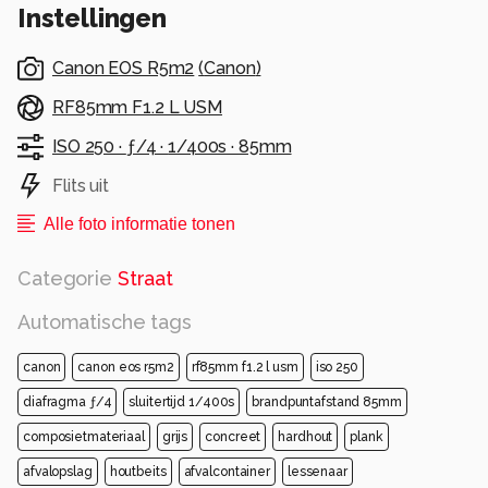
Instellingen
warme, bijna architectonische uitstraling. Vorm
tegenover kromming.
Canon EOS R5m2
(
Canon
)
Alle rechten voorbehouden
RF85mm F1.2 L USM
ISO 250 ·
ƒ/4 ·
1/400s ·
85mm
Flits uit
Alle foto informatie tonen
Categorie
Straat
Automatische tags
canon
canon eos r5m2
rf85mm f1.2 l usm
iso 250
diafragma ƒ/4
sluitertijd 1/400s
brandpuntafstand 85mm
composietmateriaal
grijs
concreet
hardhout
plank
afvalopslag
houtbeits
afvalcontainer
lessenaar