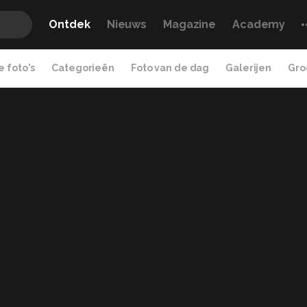
Ontdek
Nieuws
Magazine
Academy
 foto's
Categorieën
Foto van de dag
Galerijen
Gro