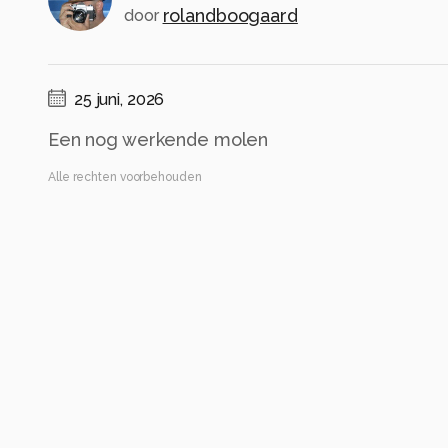
rolandboogaard
door
25 juni, 2026
Een nog werkende molen
Alle rechten voorbehouden
Instellingen
Gebruikte apparatuur
Canon EOS 90D
EF24-105mm f/4L IS II USM
ISO 100 ·
ƒ/9 ·
1/30s ·
24mm
Flits uit