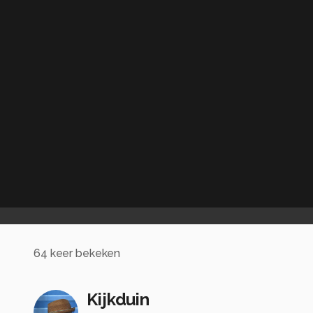
64
keer bekeken
Kijkduin