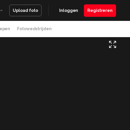
Inloggen
Registreren
Upload foto
epen
Fotowedstrijden