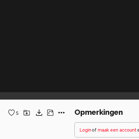
Opmerkingen
5
Login
of
maak een account