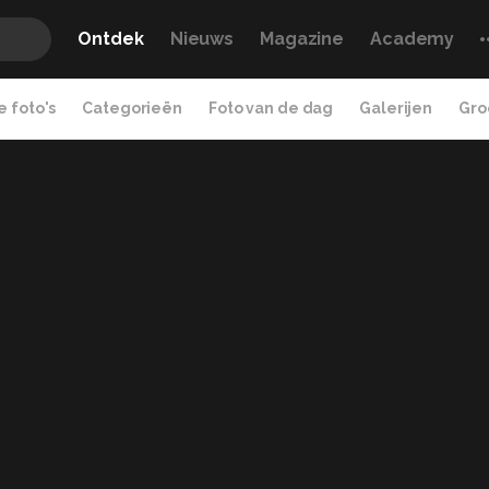
Ontdek
Nieuws
Magazine
Academy
 foto's
Categorieën
Foto van de dag
Galerijen
Gro