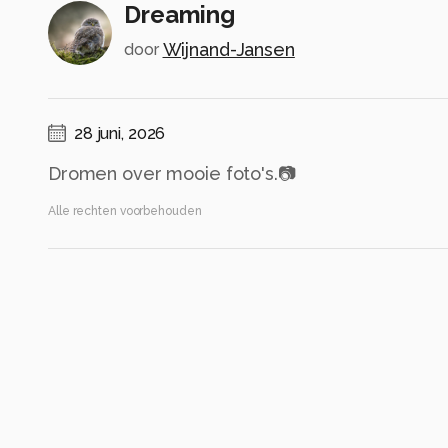
Dreaming
Wijnand-Jansen
door
28 juni, 2026
Dromen over mooie foto's.📷
Alle rechten voorbehouden
Instellingen
ILCE-7M3
(
SONY
)
70-200mm F2.8 DG DN OS | Sports 023
ISO 80 ·
ƒ/7.1 ·
1/250s ·
152mm
Flitser uit, verplichte modus