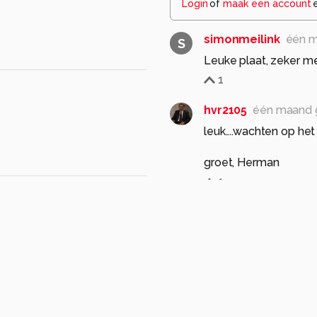
Login
of
maak een account
simonmeilink
één m
S
Leuke plaat, zeker me
1
hvr2105
één maand 
leuk....wachten op he
groet, Herman
1
HendrikWeets
één 
H
Leuke foto, zeker va
Henk.
1
jvriens
één maand g