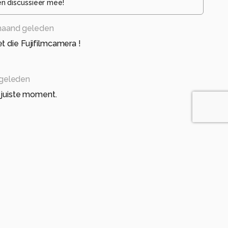
en discussieer mee!
aand geleden
t die Fujifilmcamera !
geleden
t juiste moment.
maand geleden
n toepassing tijdens deze warme temperaturen.
eleden