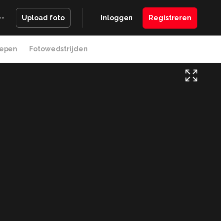
Inloggen
Registreren
Upload foto
epen
Fotowedstrijden