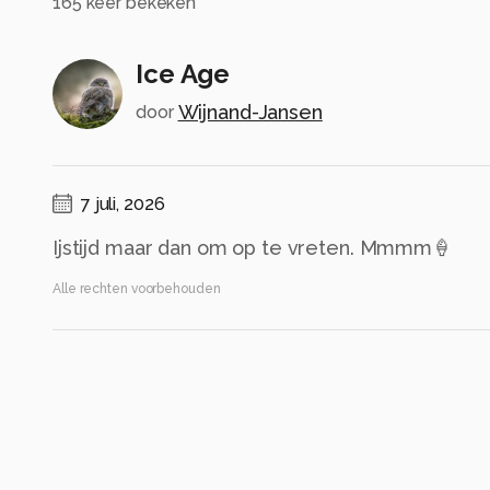
165
keer bekeken
Ice Age
Wijnand-Jansen
door
7 juli, 2026
Ijstijd maar dan om op te vreten. Mmmm🍦
Alle rechten voorbehouden
Instellingen
ILCE-7M3
(
SONY
)
70-200mm F2.8 DG DN OS | Sports 023