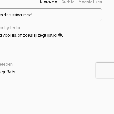
Nieuwste
Oudste
Meeste likes
en discussieer mee!
nd geleden
oor ijs, of zoals jij zegt ijstijd 😀.
eleden
 gr Bets
maand geleden
and.