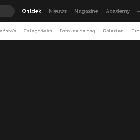
Ontdek
Nieuws
Magazine
Academy
 foto's
Categorieën
Foto van de dag
Galerijen
Gro