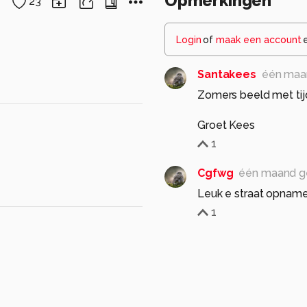
Opmerkingen
23
Login
of
maak een account
Santakees
één maa
Zomers beeld met tijd v
Groet Kees
1
Cgfwg
één maand g
Leuk e straat opname
1
Jan Ouwendijk
één 
Ook deze is leuk Wijn
Groetjes, Jan