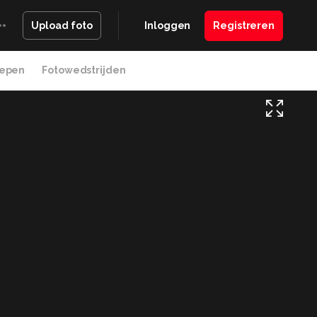
Inloggen
Registreren
Upload foto
epen
Fotowedstrijden