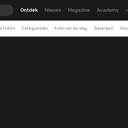
Ontdek
Nieuws
Magazine
Academy
 foto's
Categorieën
Foto van de dag
Galerijen
Gro