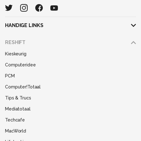
HANDIGE LINKS
Adverteren
RESHIFT
Disclaimer
Kieskeurig
Gebruiksvoorwaarden
Computeridee
Partners
PCM
Help
Computer!Totaal
Contact
Tips & Trucs
Mediatotaal
Techcafe
MacWorld