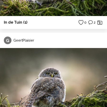
In de Tuin (1)
0
2
G
GeertPlaisier