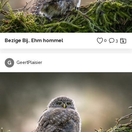
Bezige Bij.. Ehm hommel
0
3
G
GeertPlaisier