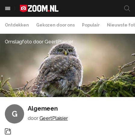
Ontdekken
Gekozen door ons
Populair
Nieuwste fot
Omslagfoto door
GeertPlaisier
Algemeen
G
door
GeertPlaisier