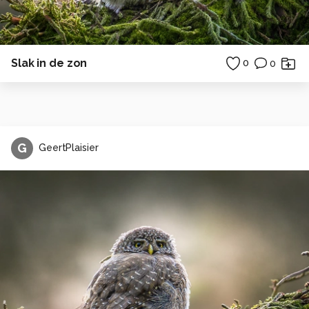
Slak in de zon
0
0
G
GeertPlaisier