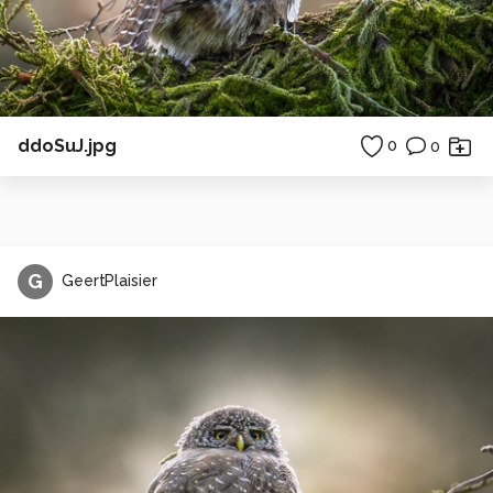
ddoSuJ.jpg
0
0
G
GeertPlaisier