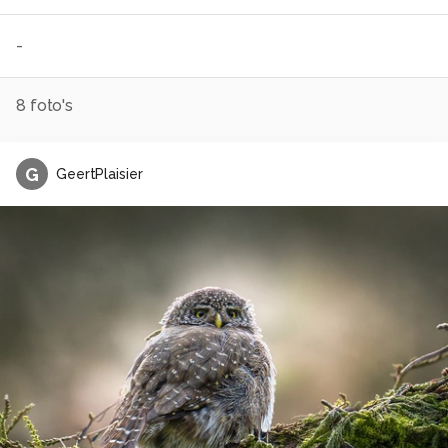
-
8
foto's
G
GeertPlaisier