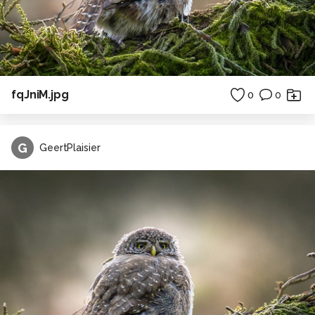
fqJniM.jpg
0
0
G
GeertPlaisier