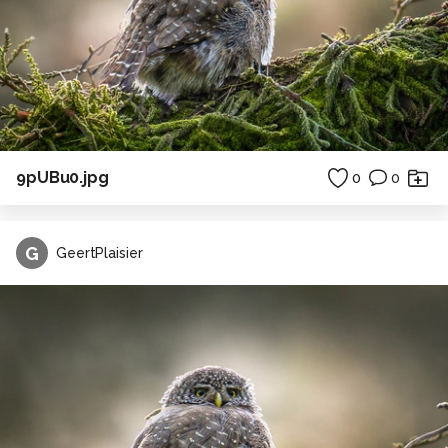
9pUBu0.jpg
0
0
G
GeertPlaisier