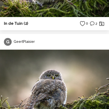
In de Tuin (2)
0
2
G
GeertPlaisier