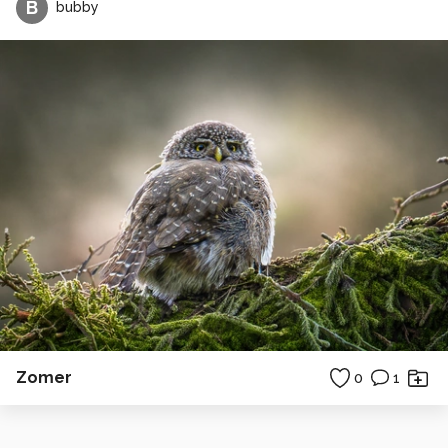
B
bubby
Zomer
0
1