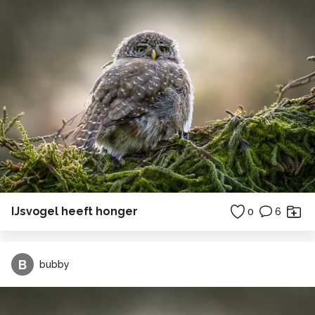
IJsvogel heeft honger
0
6
B
bubby