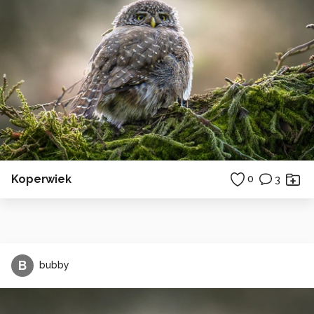
Koperwiek
0
3
B
bubby