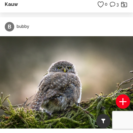
Kauw
0
3
B
bubby