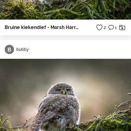
Bruine kiekendief - Marsh Harrier - Circus aeruginosus
2
1
B
bubby