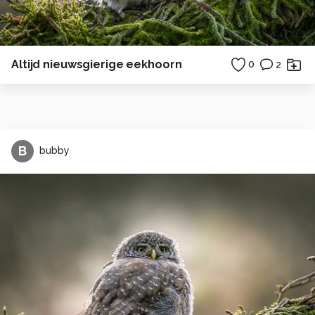
Altijd nieuwsgierige eekhoorn
0
2
B
bubby