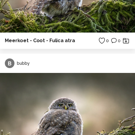
Meerkoet - Coot - Fulica atra
0
0
B
bubby