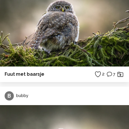
Fuut met baarsje
2
7
B
bubby