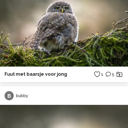
Fuut met baarsje voor jong
1
5
B
bubby