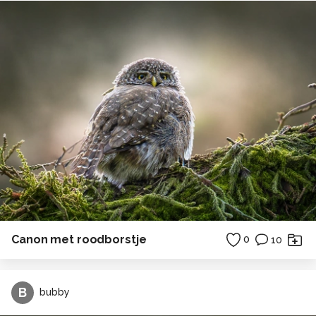
Canon met roodborstje
0
10
B
bubby