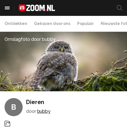
Ontdekken
Gekozen door ons
Populair
Nieuwste fot
Omslagfoto door
bubby
Dieren
B
door
bubby