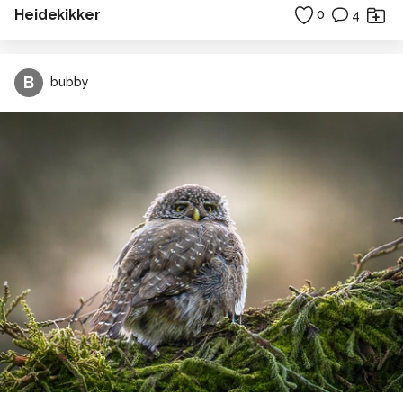
Heidekikker
0
4
B
bubby