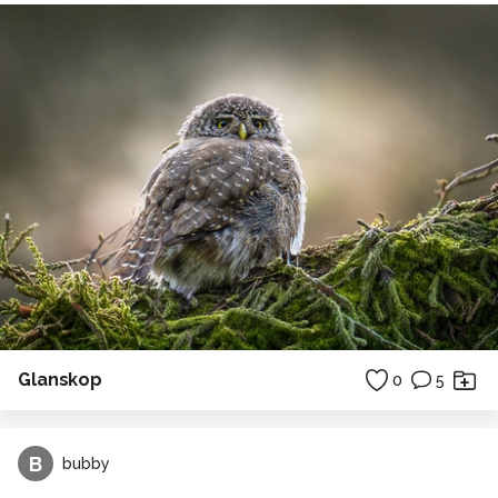
Glanskop
0
5
B
bubby