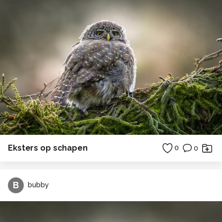
Eksters op schapen
0
0
B
bubby