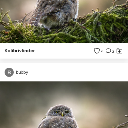
Kolibrivlinder
2
3
B
bubby