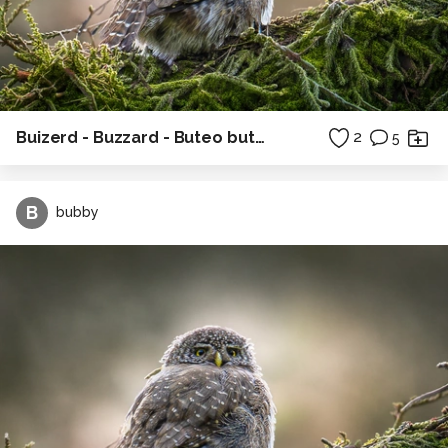
Buizerd - Buzzard - Buteo buteo
2
5
B
bubby