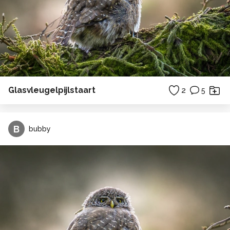
Glasvleugelpijlstaart
2
5
B
bubby