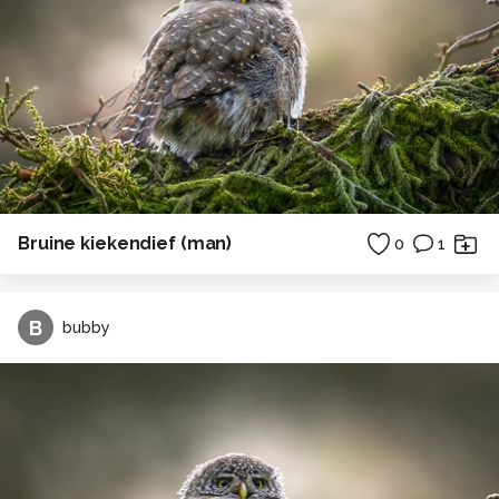
Bruine kiekendief (man)
0
1
B
bubby