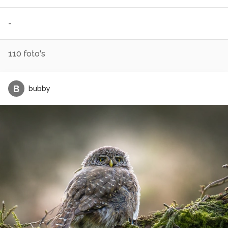
-
110
foto's
B
bubby