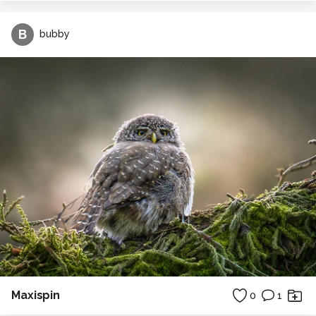
B
bubby
Maxispin
0
1