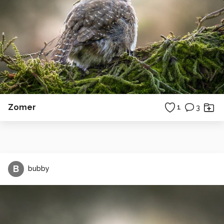
Zomer
1
3
B
bubby