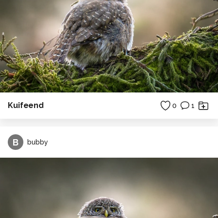
Kuifeend
0
1
B
bubby