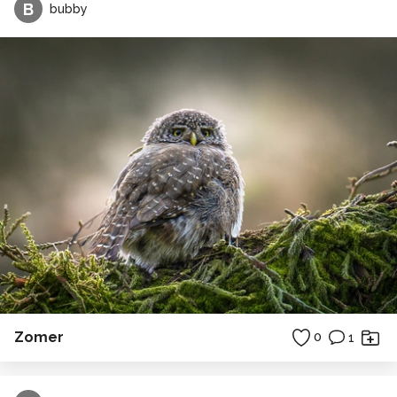
B
bubby
Zomer
0
1