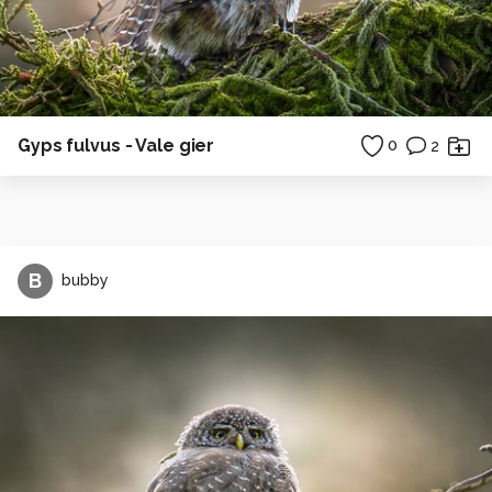
Gyps fulvus - Vale gier
0
2
B
bubby