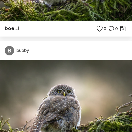
boe...!
0
0
B
bubby