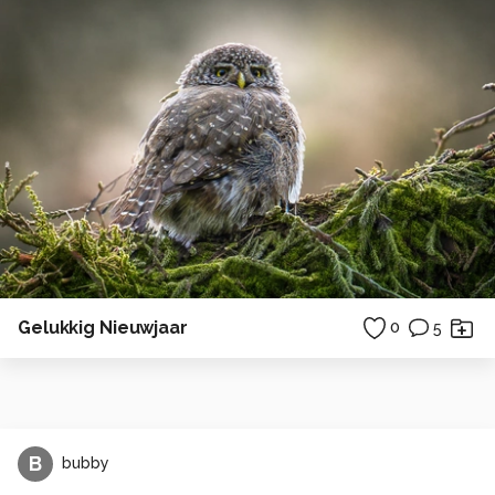
Gelukkig Nieuwjaar
0
5
B
bubby