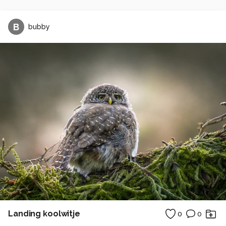
B
bubby
Landing koolwitje
0
0