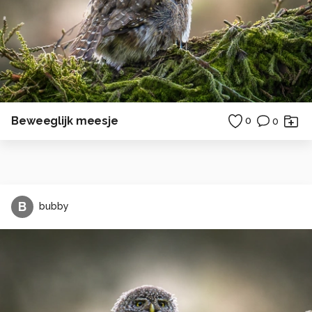
Beweeglijk meesje
0
0
B
bubby