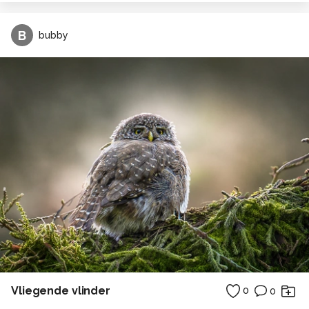
B
bubby
Vliegende vlinder
0
0