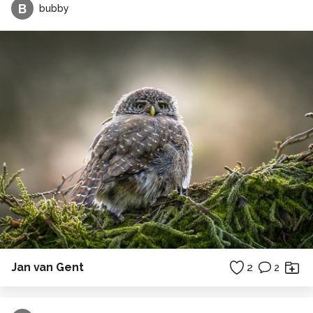
B
bubby
Jan van Gent
2
2