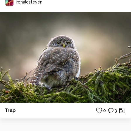
ronaldsteven
Trap
0
3