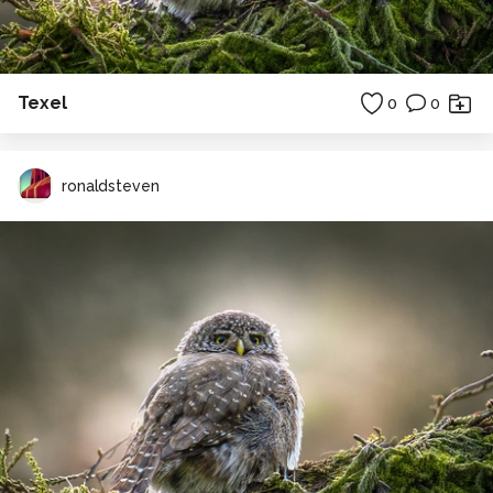
Texel
0
0
ronaldsteven