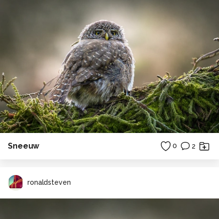
Sneeuw
0
2
ronaldsteven