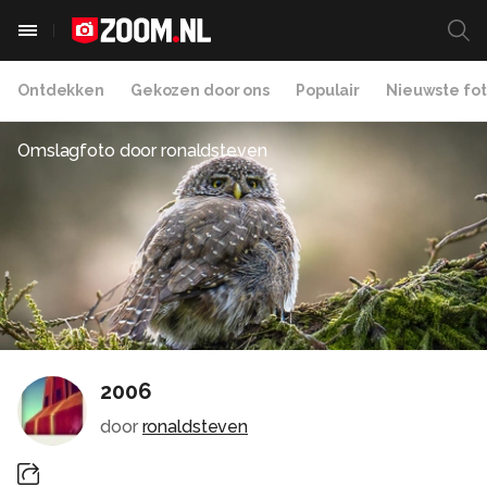
Ontdekken
Gekozen door ons
Populair
Nieuwste fot
Omslagfoto door
ronaldsteven
2006
door
ronaldsteven