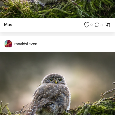
Mus
0
0
ronaldsteven