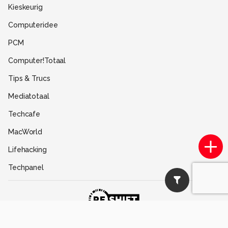
Kieskeurig
Gebruiksvoorwaarden
Computeridee
Partners
PCM
Help
Computer!Totaal
Contact
Tips & Trucs
Mediatotaal
Techcafe
MacWorld
Lifehacking
Techpanel
Gamer.nl
Insidegamer.nl
Power Unlimited
© Reshift
2026
-
Werken bij Reshift
-