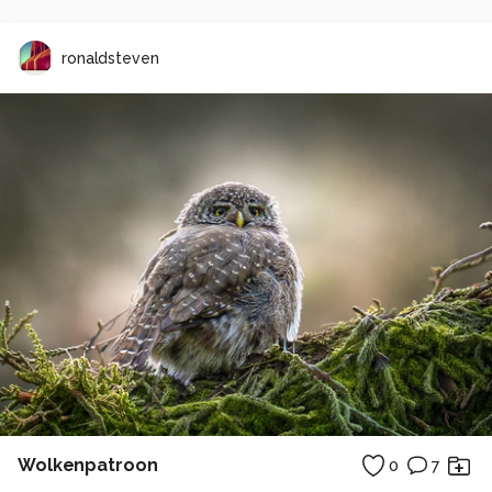
ronaldsteven
Wolkenpatroon
0
7