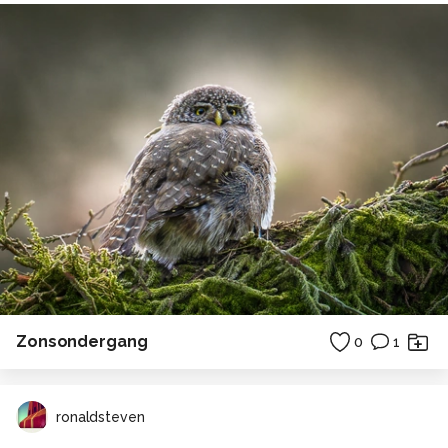
Zonsondergang
0
1
ronaldsteven