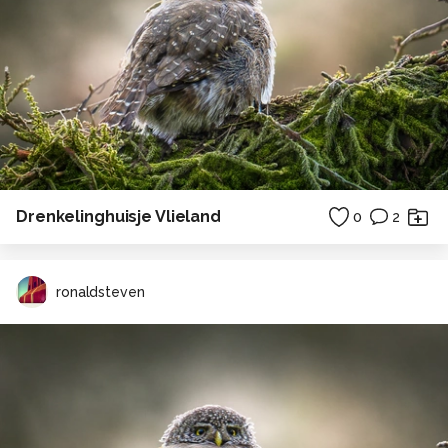
Drenkelinghuisje Vlieland
0
2
ronaldsteven