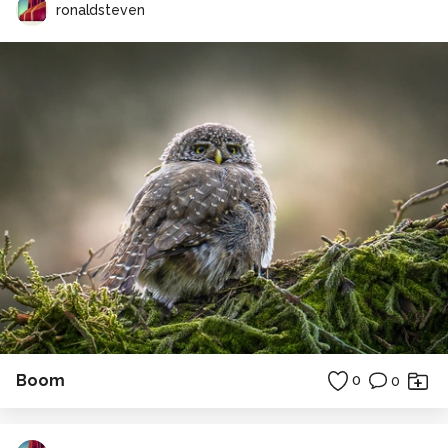
ronaldsteven
Boom
0
0