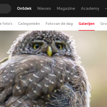
Ontdek
Nieuws
Magazine
Academy
 foto's
Categorieën
Foto van de dag
Galerijen
Gro