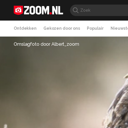
Ontdekken
Gekozen door ons
Populair
Nieuwste
Omslagfoto door
Albert_zoom