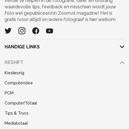
verder te helpen in de fotografie. Geef en ontvang
waardevolle tips, feedback en misschien wordt jouw
foto wel gepubliceerd in Zoom.nl magazine! Het is
gratis (voor altijd) en iedere fotograaf is hier welkom.
HANDIGE LINKS
Adverteren
RESHIFT
Disclaimer
Kieskeurig
Gebruiksvoorwaarden
Computeridee
Partners
PCM
Help
Computer!Totaal
Contact
Tips & Trucs
Mediatotaal