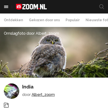
Ontdekken
Gekozen door ons
Populair
Nieuwste fot
Omslagfoto door
Albert_zoom
India
door
Albert_zoom