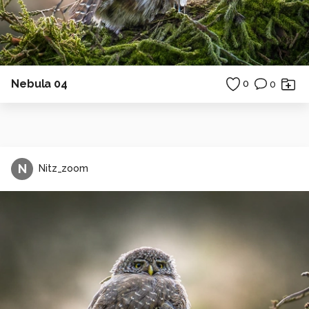
Nebula 04
0
0
N
Nitz_zoom