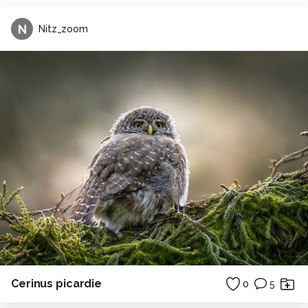
N
Nitz_zoom
Cerinus picardie
0
5