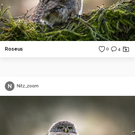
Roseus
0
4
N
Nitz_zoom