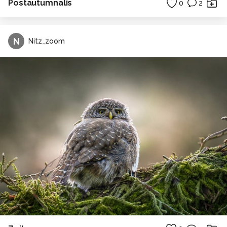
Postautumnalis
0
2
N
Nitz_zoom