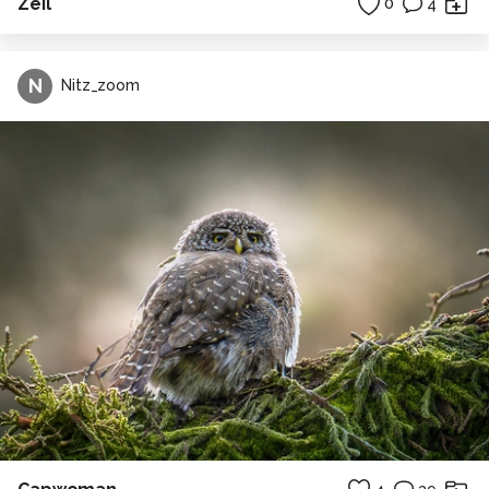
Zeil
0
4
N
Nitz_zoom