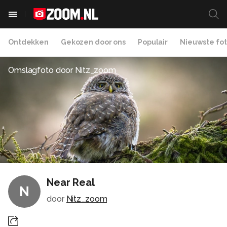
Ontdekken
Gekozen door ons
Populair
Nieuwste fot
Omslagfoto door
Nitz_zoom
Near Real
N
door
Nitz_zoom