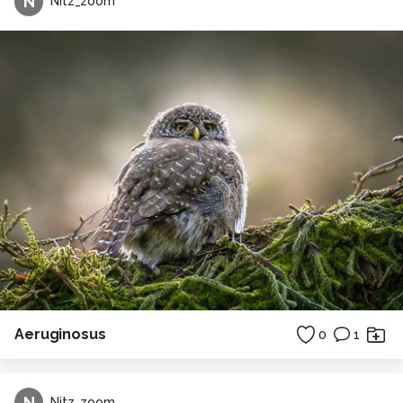
N
Nitz_zoom
Aeruginosus
0
1
N
Nitz_zoom