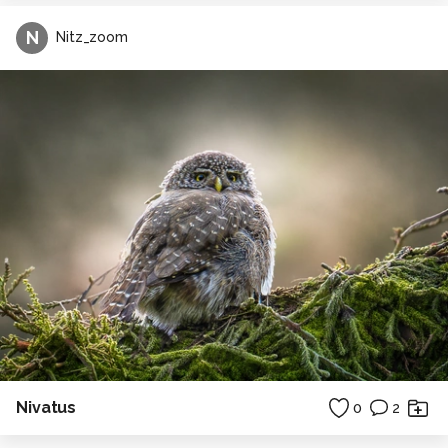
N
Nitz_zoom
Nivatus
0
2