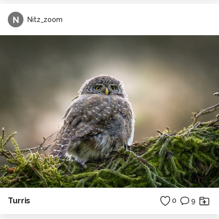
N
Nitz_zoom
Turris
0
9