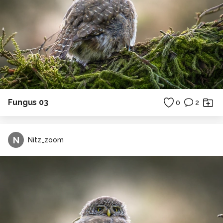
Fungus 03
0
2
N
Nitz_zoom