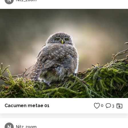
Cacumen metae 01
0
3
N
Nitz_zoom