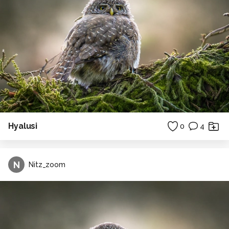
Hyalusi
0
4
N
Nitz_zoom