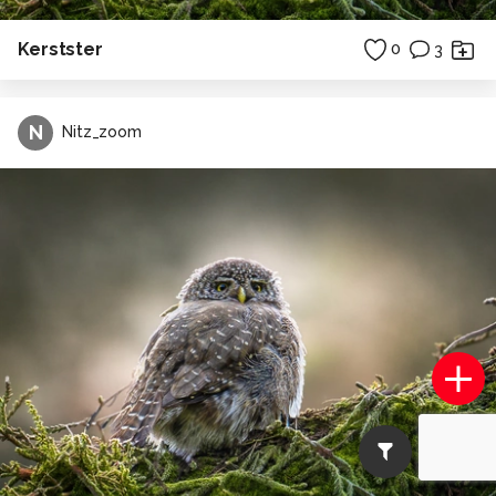
Kerstster
0
3
N
Nitz_zoom