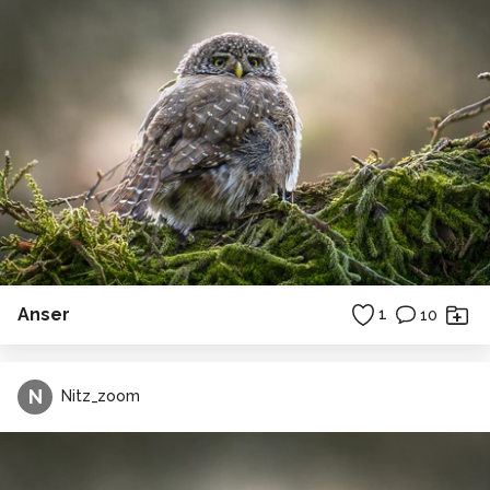
Anser
1
10
N
Nitz_zoom