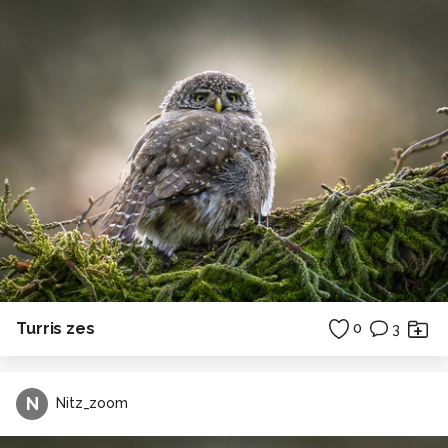
Turris zes
0
3
N
Nitz_zoom