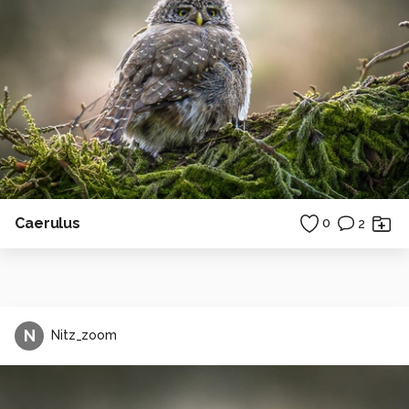
Caerulus
0
2
N
Nitz_zoom