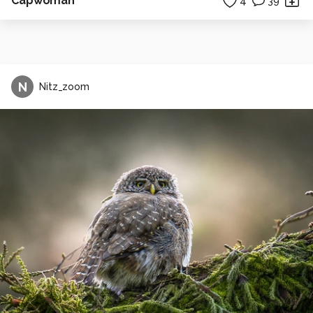
Capwoman
4
39
N
Nitz_zoom