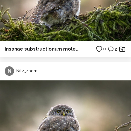
Insanae substructionum moles 001
0
2
N
Nitz_zoom