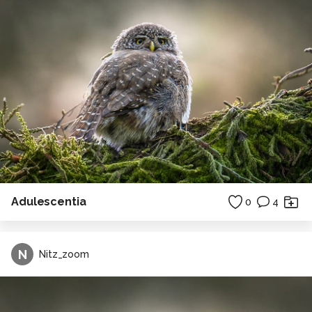
Adulescentia
0
4
N
Nitz_zoom