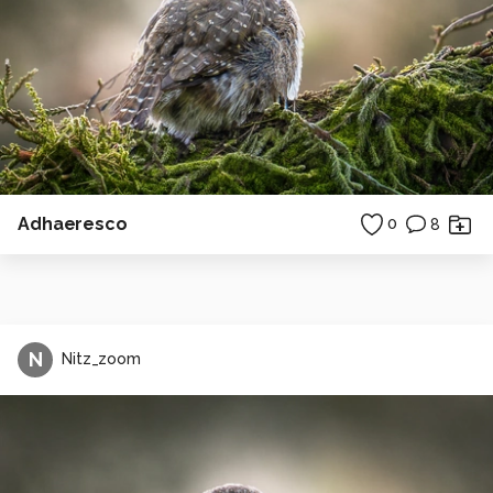
Adhaeresco
0
8
N
Nitz_zoom