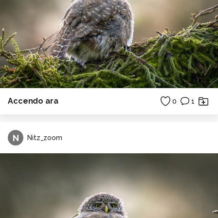
Accendo ara
0
1
N
Nitz_zoom