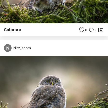
Colorare
0
2
N
Nitz_zoom