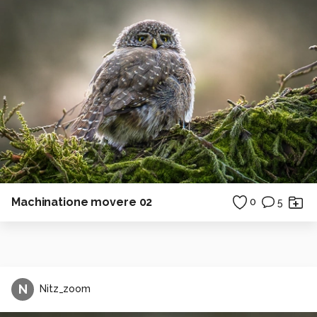
Machinatione movere 02
0
5
N
Nitz_zoom