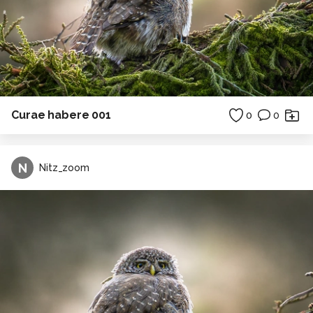
Curae habere 001
0
0
N
Nitz_zoom