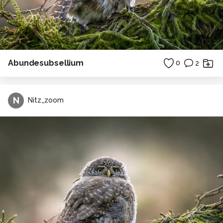
Abundesubsellium
0
2
N
Nitz_zoom