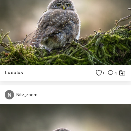
Luculus
0
4
N
Nitz_zoom