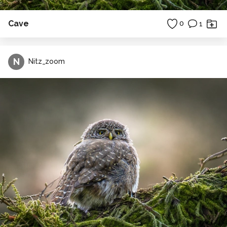
Cave
0
1
N
Nitz_zoom