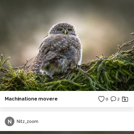
Machinatione movere
0
2
N
Nitz_zoom