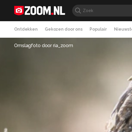
Ontdekken
Gekozen door ons
Populair
Nieuwste
Omslagfoto door
ria_zoom