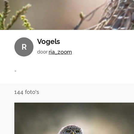
Vogels
R
ria_zoom
door
-
144
foto's