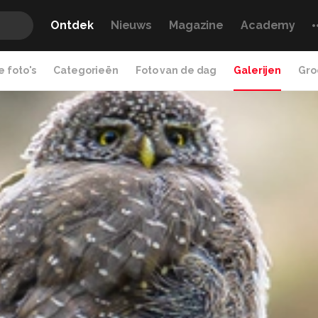
Ontdek
Nieuws
Magazine
Academy
 foto's
Categorieën
Foto van de dag
Galerijen
Gro