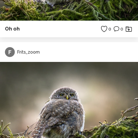
Oh oh
0
0
F
Frits_zoom