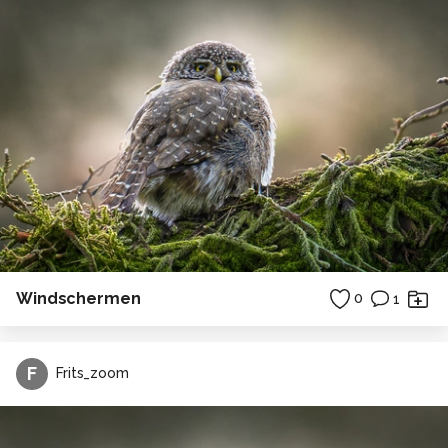
Windschermen
0
1
F
Frits_zoom