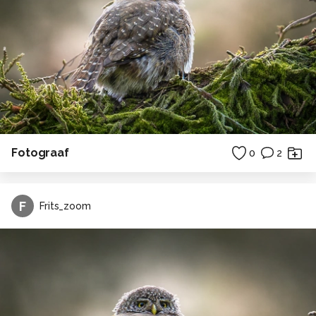
Fotograaf
0
2
F
Frits_zoom