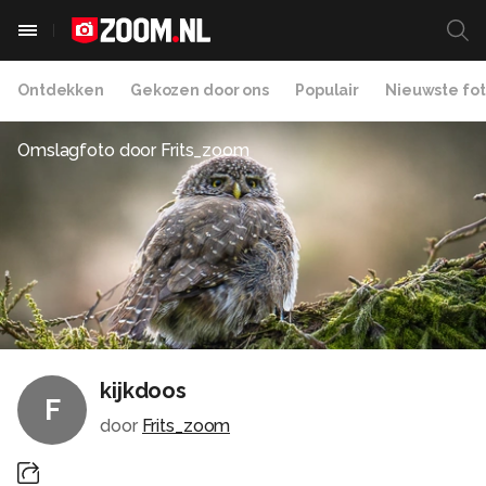
Ontdekken
Gekozen door ons
Populair
Nieuwste fot
Omslagfoto door
Frits_zoom
kijkdoos
F
door
Frits_zoom