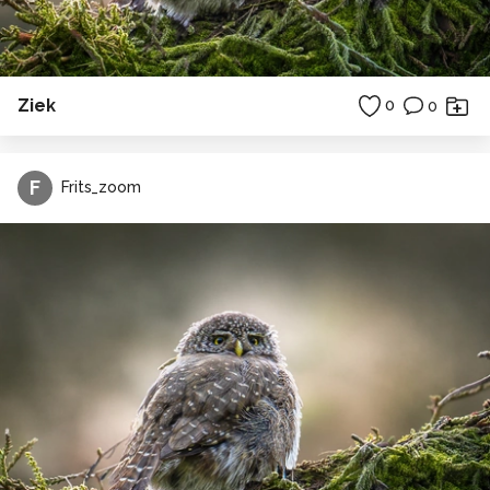
Ziek
0
0
F
Frits_zoom