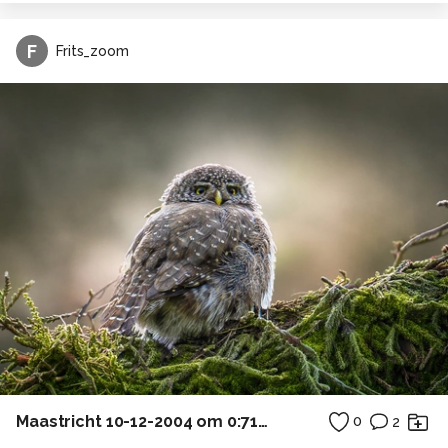
F
Frits_zoom
Maastricht 10-12-2004 om 0:718 uur
0
2