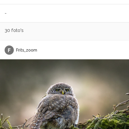
-
30
foto's
F
Frits_zoom