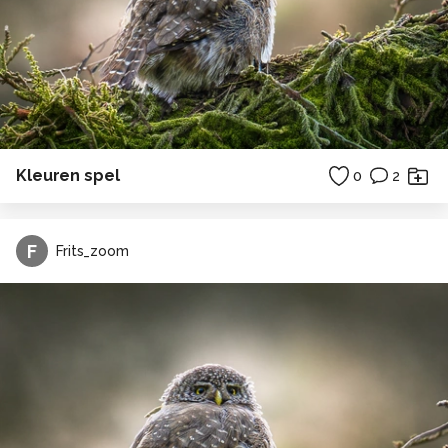
Kleuren spel
0
2
F
Frits_zoom