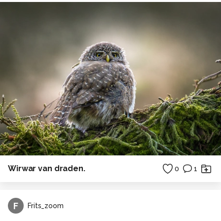
Wirwar van draden.
0
1
F
Frits_zoom