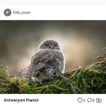
F
Frits_zoom
Antwerpen Pianist
0
6