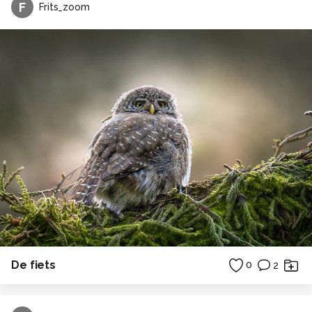
F
Frits_zoom
De fiets
0
2