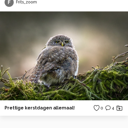
F
Frits_zoom
Prettige kerstdagen allemaal!
0
4