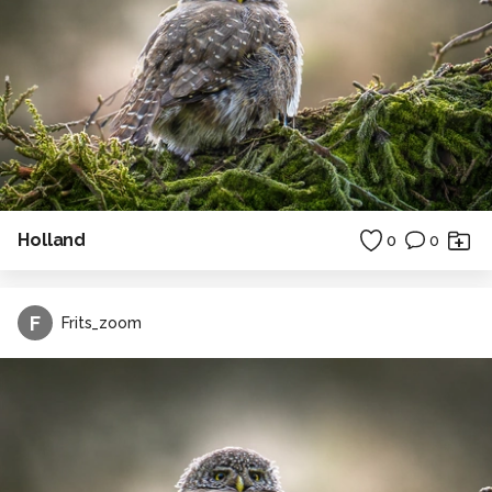
Holland
0
0
F
Frits_zoom