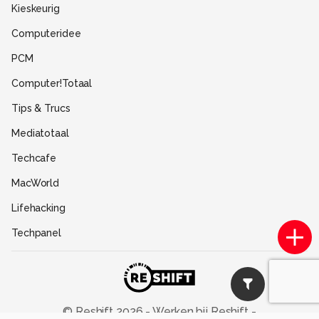
Kieskeurig
Gebruiksvoorwaarden
Computeridee
Partners
PCM
Help
Computer!Totaal
Contact
Tips & Trucs
Mediatotaal
Techcafe
MacWorld
Lifehacking
Techpanel
Gamer.nl
Insidegamer.nl
Power Unlimited
© Reshift
2026
-
Werken bij Reshift
-