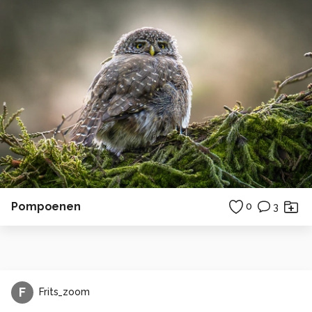
Pompoenen
0
3
F
Frits_zoom