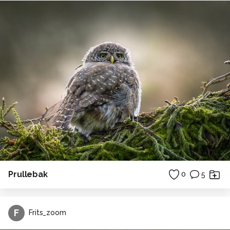
Prullebak
0
5
F
Frits_zoom