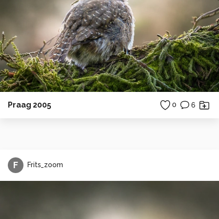
Praag 2005
0
6
F
Frits_zoom