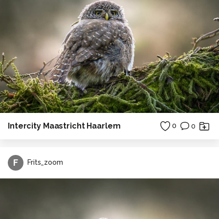
Intercity Maastricht Haarlem
0
0
F
Frits_zoom