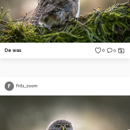
De was
0
0
F
Frits_zoom