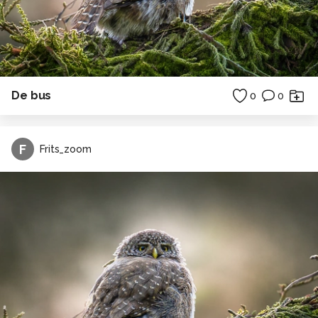
De bus
0
0
F
Frits_zoom