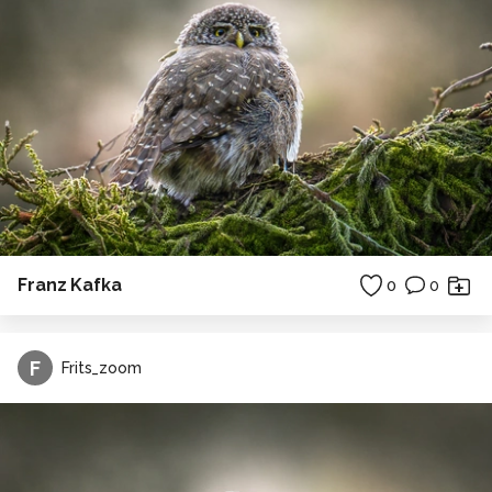
Franz Kafka
0
0
F
Frits_zoom