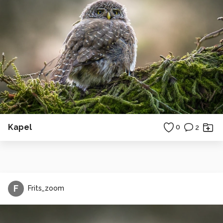
Kapel
0
2
F
Frits_zoom