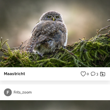
Maastricht
0
3
F
Frits_zoom