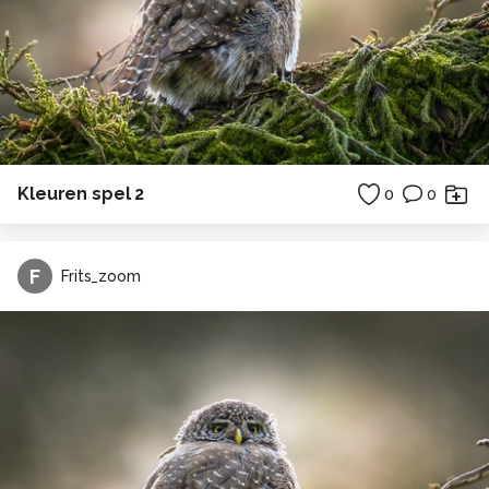
Kleuren spel 2
0
0
F
Frits_zoom