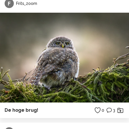
F
Frits_zoom
De hoge brug!
0
3