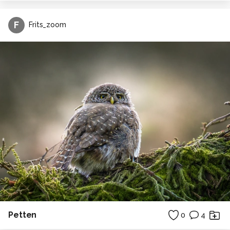
F
Frits_zoom
Petten
0
4