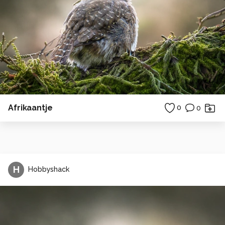
Afrikaantje
0
0
H
Hobbyshack