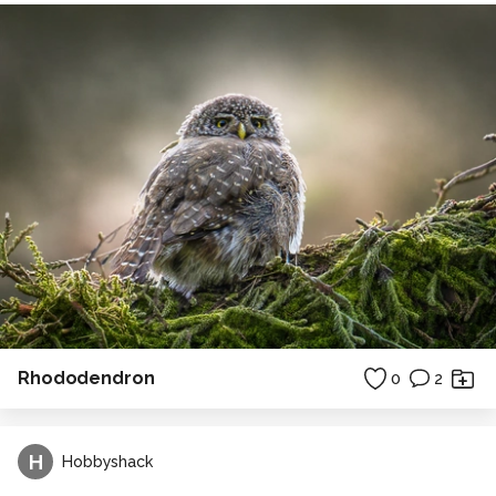
Rhododendron
0
2
H
Hobbyshack