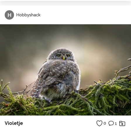
H
Hobbyshack
Violetje
0
1