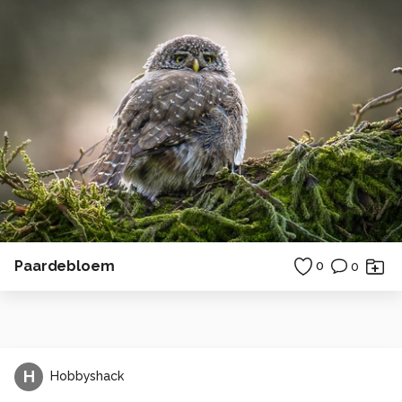
Paardebloem
0
0
H
Hobbyshack