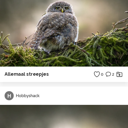
Allemaal streepjes
0
2
H
Hobbyshack