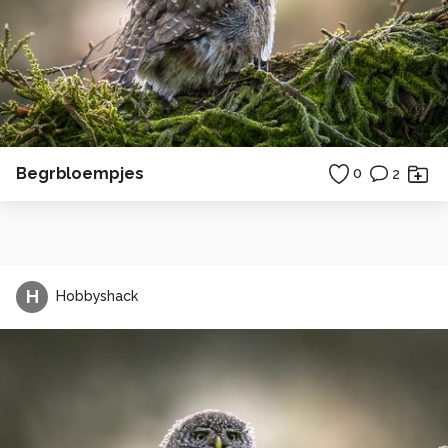
Begrbloempjes
0
2
H
Hobbyshack