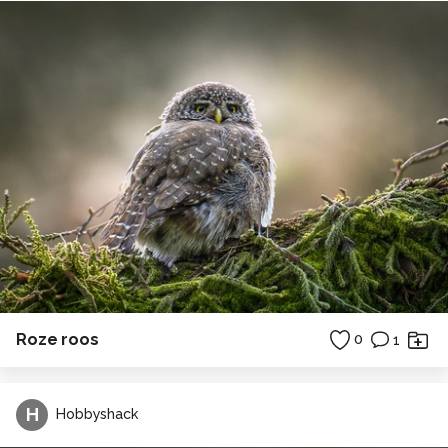
Roze roos
0
1
H
Hobbyshack