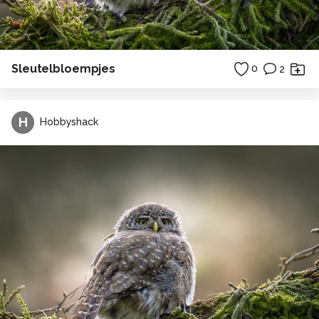
Sleutelbloempjes
0
2
H
Hobbyshack