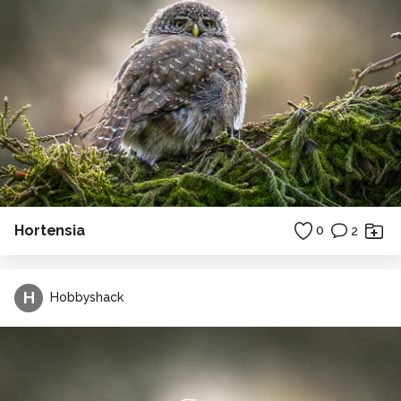
Hortensia
0
2
H
Hobbyshack