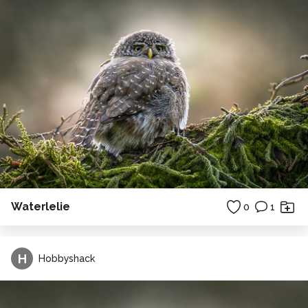
Waterlelie
0
1
H
Hobbyshack