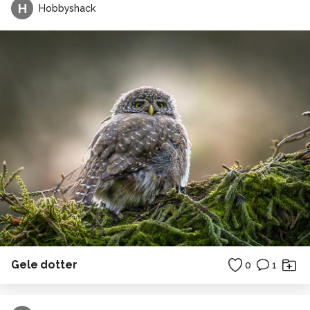
H
Hobbyshack
Gele dotter
0
1