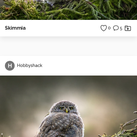
Skimmia
0
5
H
Hobbyshack