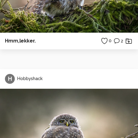
Hmm,lekker.
0
2
H
Hobbyshack