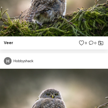
Veer
0
0
H
Hobbyshack