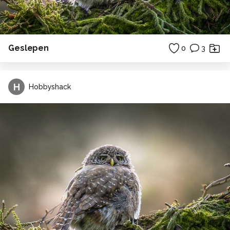
Geslepen
0
3
H
Hobbyshack