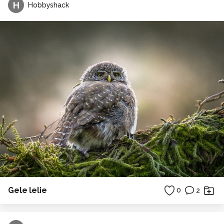
H
Hobbyshack
Gele lelie
0
2