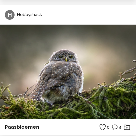
H
Hobbyshack
Paasbloemen
0
4