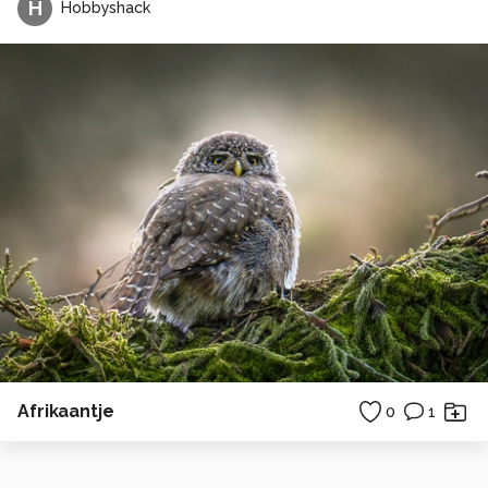
H
Hobbyshack
Afrikaantje
0
1