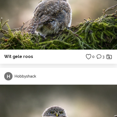
Wit gele roos
0
3
H
Hobbyshack