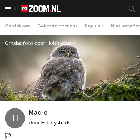
Ontdekken
Gekozen door ons
Populair
Nieuwste fot
Omslagfoto door
Hobbyshack
Macro
H
door
Hobbyshack