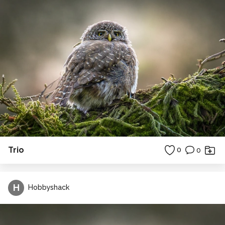
Trio
0
0
H
Hobbyshack