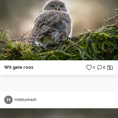
Wit gele roos
0
8
H
Hobbyshack