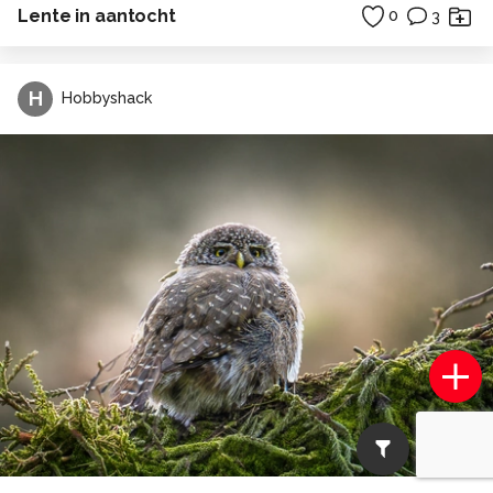
Lente in aantocht
0
3
H
Hobbyshack