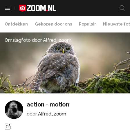
Ontdekken
Gekozen door ons
Populair
Nieuwste fot
Omslagfoto door
Alfred_zoom
action - motion
door
Alfred_zoom