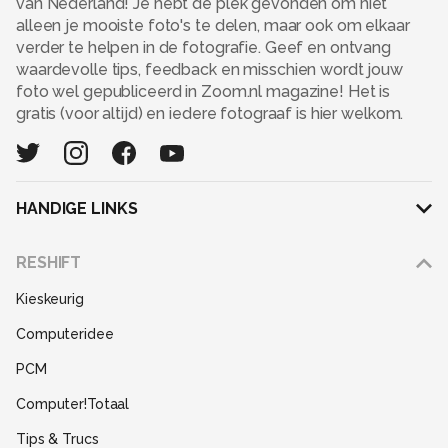
van Nederland! Je hebt dé plek gevonden om niet
alleen je mooiste foto's te delen, maar ook om elkaar
verder te helpen in de fotografie. Geef en ontvang
waardevolle tips, feedback en misschien wordt jouw
foto wel gepubliceerd in Zoom.nl magazine! Het is
gratis (voor altijd) en iedere fotograaf is hier welkom.
HANDIGE LINKS
Adverteren
RESHIFT
Disclaimer
Kieskeurig
Gebruiksvoorwaarden
Computeridee
Partners
PCM
Help
Computer!Totaal
Contact
Tips & Trucs