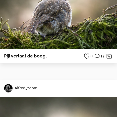
Pijl verlaat de boog..
0
12
Alfred_zoom