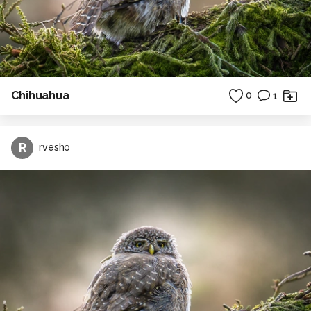
Chihuahua
0
1
R
rvesho