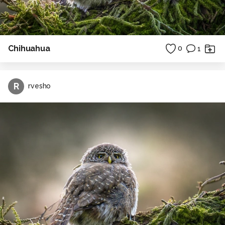
Chihuahua
0
1
R
rvesho