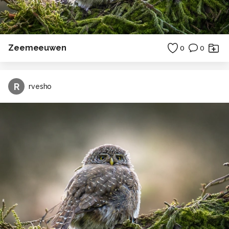
Zeemeeuwen
0
0
R
rvesho