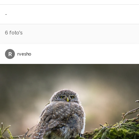
-
6
foto's
R
rvesho