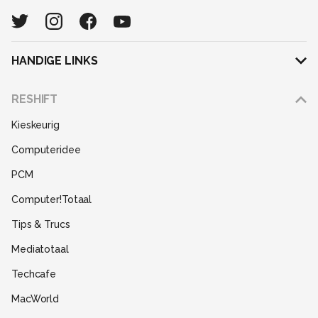
HANDIGE LINKS
Adverteren
RESHIFT
Disclaimer
Kieskeurig
Gebruiksvoorwaarden
Computeridee
Partners
PCM
Help
Computer!Totaal
Contact
Tips & Trucs
Mediatotaal
Techcafe
MacWorld