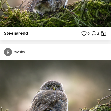
Steenarend
0
2
R
rvesho