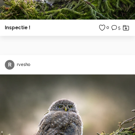
Inspectie !
0
5
R
rvesho