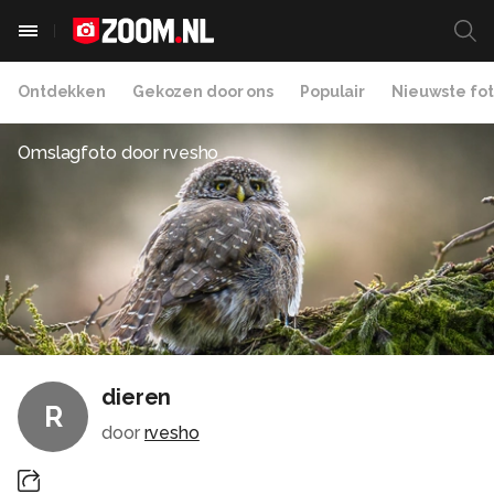
Ontdekken
Gekozen door ons
Populair
Nieuwste fot
Omslagfoto door
rvesho
dieren
R
door
rvesho