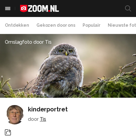
Ontdekken
Gekozen door ons
Populair
Nieuwste fot
Omslagfoto door
Tis
kinderportret
door
Tis