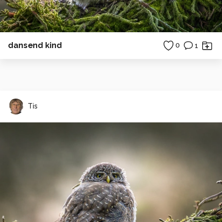
dansend kind
0
1
Tis