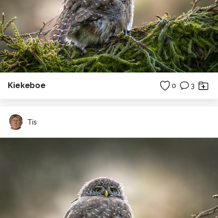
Kiekeboe
0
3
Tis