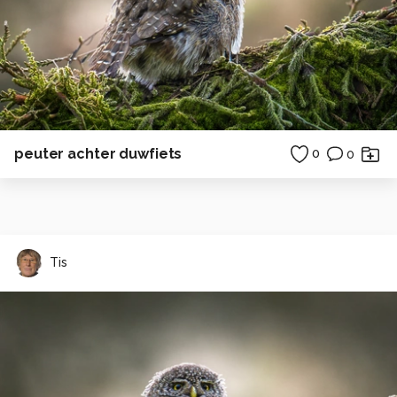
peuter achter duwfiets
0
0
Tis