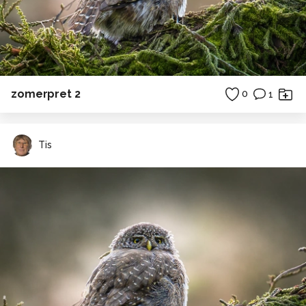
zomerpret 2
0
1
Tis