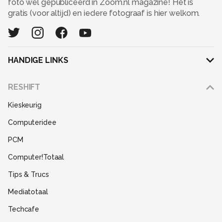
foto wel gepubliceerd in Zoom.nl magazine! Het is
gratis (voor altijd) en iedere fotograaf is hier welkom.
HANDIGE LINKS
Adverteren
RESHIFT
Disclaimer
Kieskeurig
Gebruiksvoorwaarden
Computeridee
Partners
PCM
Help
Computer!Totaal
Contact
Tips & Trucs
Mediatotaal
Techcafe