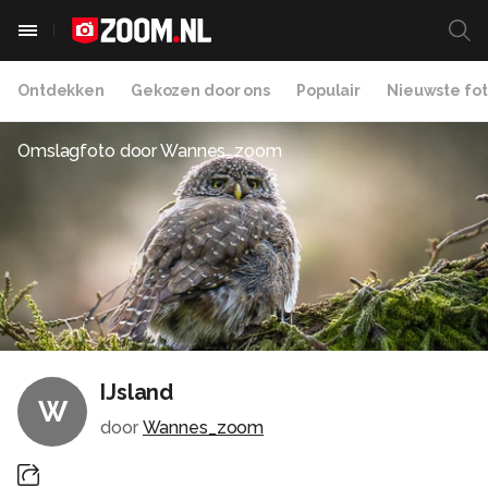
Ontdekken
Gekozen door ons
Populair
Nieuwste fot
Omslagfoto door
Wannes_zoom
IJsland
W
door
Wannes_zoom