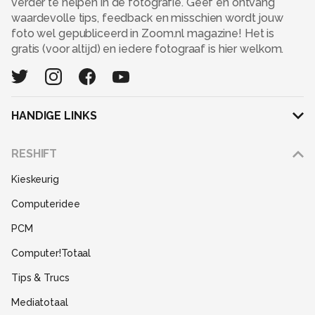
verder te helpen in de fotografie. Geef en ontvang
waardevolle tips, feedback en misschien wordt jouw
foto wel gepubliceerd in Zoom.nl magazine! Het is
gratis (voor altijd) en iedere fotograaf is hier welkom.
HANDIGE LINKS
Adverteren
RESHIFT
Disclaimer
Kieskeurig
Gebruiksvoorwaarden
Computeridee
Partners
PCM
Help
Computer!Totaal
Contact
Tips & Trucs
Mediatotaal