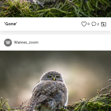
*Gone*
0
2
W
Wannes_zoom