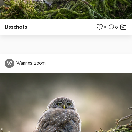
IJsschots
0
0
W
Wannes_zoom