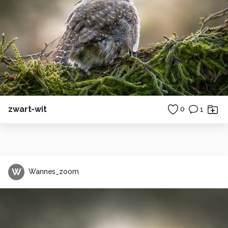
zwart-wit
0
1
W
Wannes_zoom