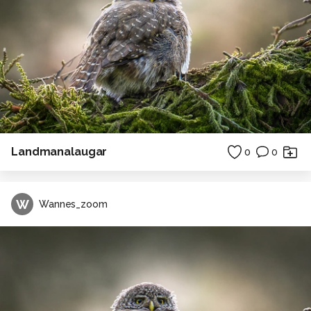
Landmanalaugar
0
0
W
Wannes_zoom