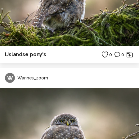
IJslandse pony's
0
0
W
Wannes_zoom