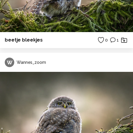
beetje bleekjes
0
1
W
Wannes_zoom