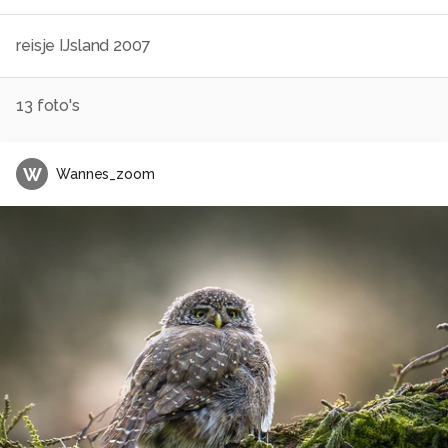
reisje IJsland 2007
13
foto's
W
Wannes_zoom