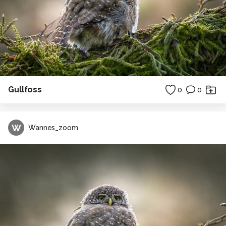
Gullfoss
0
0
W
Wannes_zoom