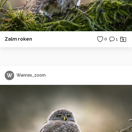
Zalm roken
0
1
W
Wannes_zoom