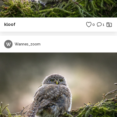
kloof
0
1
W
Wannes_zoom