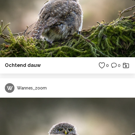
Ochtend dauw
0
0
W
Wannes_zoom