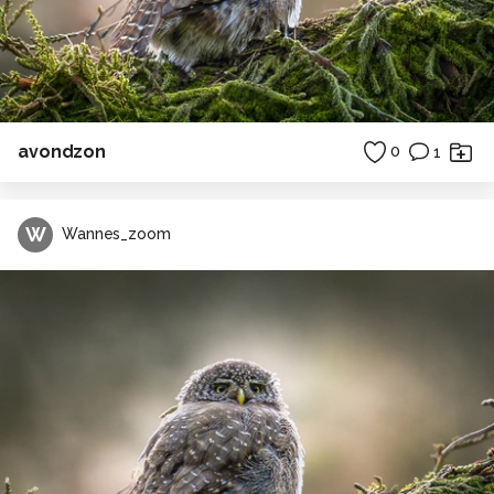
avondzon
0
1
W
Wannes_zoom