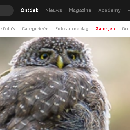
Ontdek
Nieuws
Magazine
Academy
 foto's
Categorieën
Foto van de dag
Galerijen
Gro