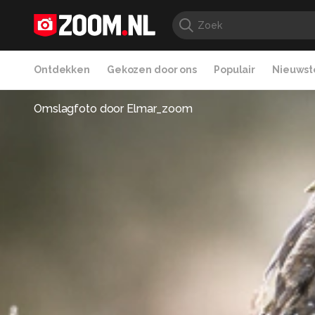
Ontdekken
Gekozen door ons
Populair
Nieuwste
Omslagfoto door
Elmar_zoom