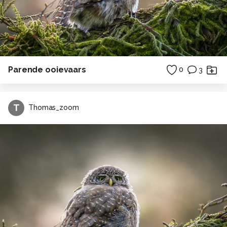
Parende ooievaars
0
3
T
Thomas_zoom