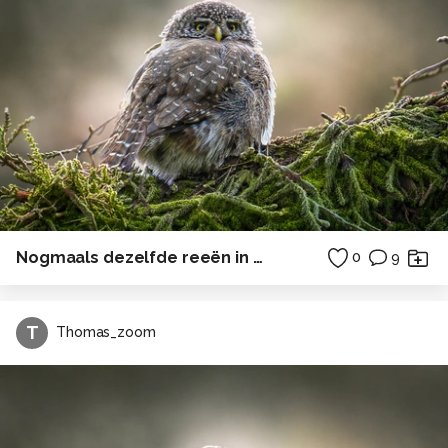
Nogmaals dezelfde reeën in een ander weiland
0
9
T
Thomas_zoom