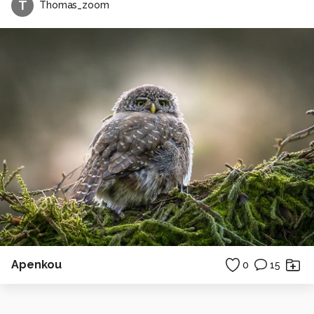
T
Thomas_zoom
Apenkou
0
15