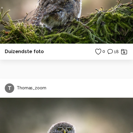
Duizendste foto
0
18
T
Thomas_zoom