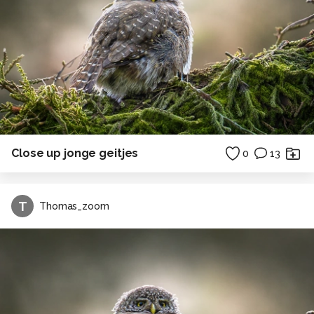
Close up jonge geitjes
0
13
T
Thomas_zoom