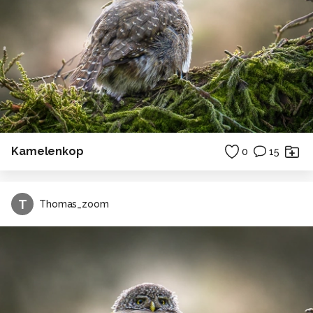
Kamelenkop
0
15
T
Thomas_zoom