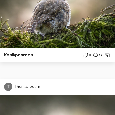
Konikpaarden
0
12
T
Thomas_zoom