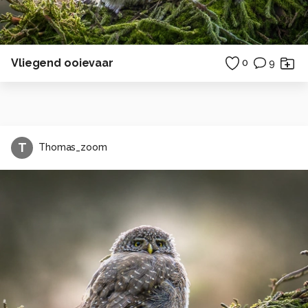
Vliegend ooievaar
0
9
T
Thomas_zoom