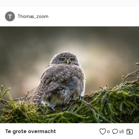
T
Thomas_zoom
Te grote overmacht
0
16