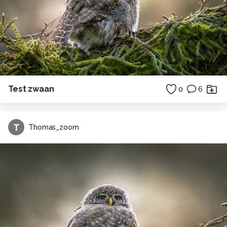
Test zwaan
0
6
T
Thomas_zoom