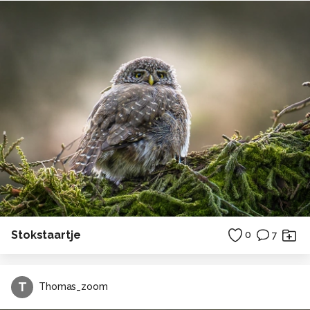
Stokstaartje
0
7
T
Thomas_zoom