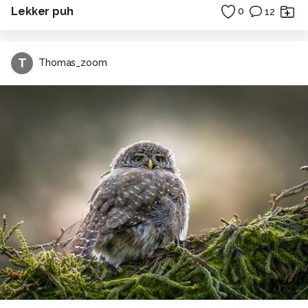
Lekker puh
0
12
T
Thomas_zoom