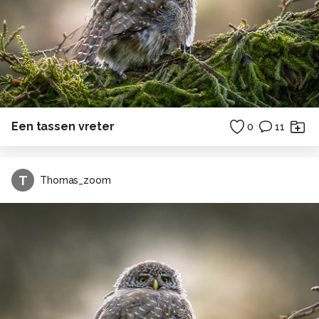
Een tassen vreter
0
11
T
Thomas_zoom