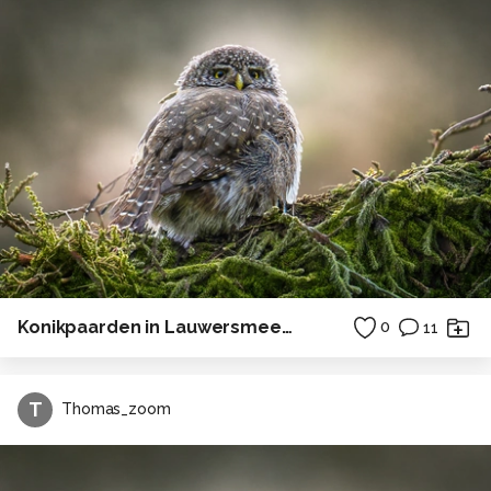
Konikpaarden in Lauwersmeer gebied
0
11
T
Thomas_zoom