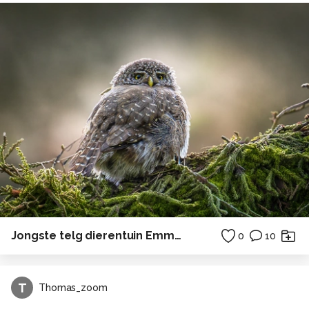
Jongste telg dierentuin Emmen
0
10
T
Thomas_zoom