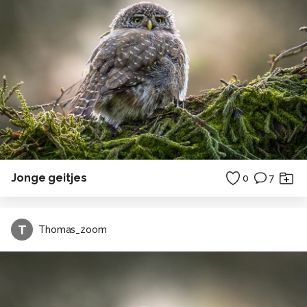
Jonge geitjes
0
7
T
Thomas_zoom