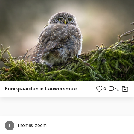
Konikpaarden in Lauwersmeer gebied
0
15
T
Thomas_zoom