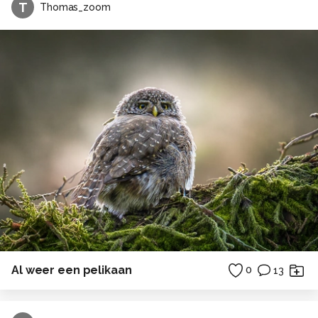
T
Thomas_zoom
Al weer een pelikaan
0
13