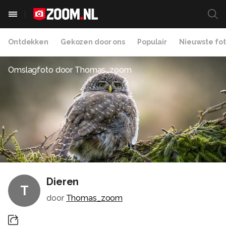
Ontdekken
Gekozen door ons
Populair
Nieuwste fot
Omslagfoto door
Thomas_zoom
Dieren
T
door
Thomas_zoom