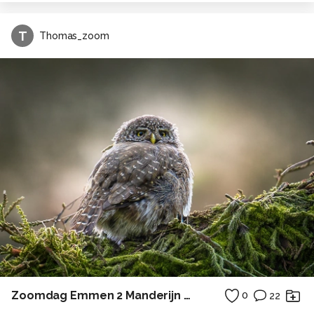
T
Thomas_zoom
Zoomdag Emmen 2 Manderijn eend?
0
22