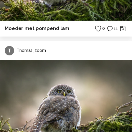
Moeder met pompend lam
0
11
T
Thomas_zoom