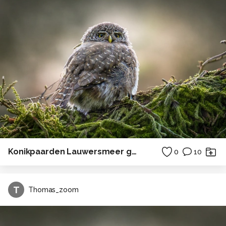
Konikpaarden Lauwersmeer gebied
0
10
T
Thomas_zoom