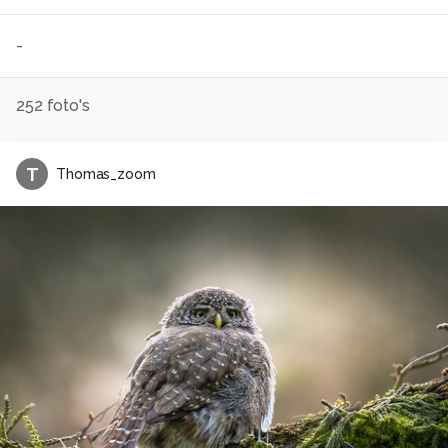
-
252
foto's
T
Thomas_zoom