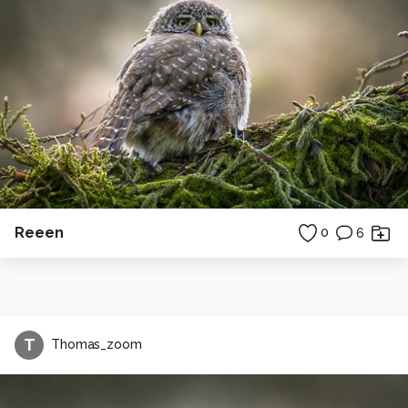
Reeen
0
6
T
Thomas_zoom