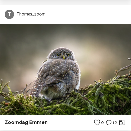
T
Thomas_zoom
Zoomdag Emmen
0
12