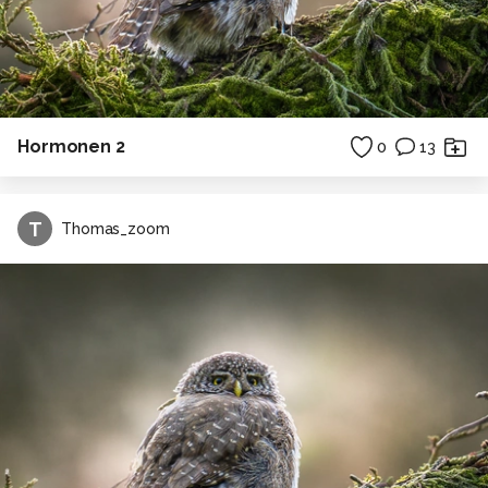
Hormonen 2
0
13
T
Thomas_zoom