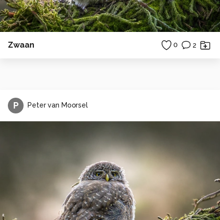
Zwaan
0
2
P
Peter van Moorsel