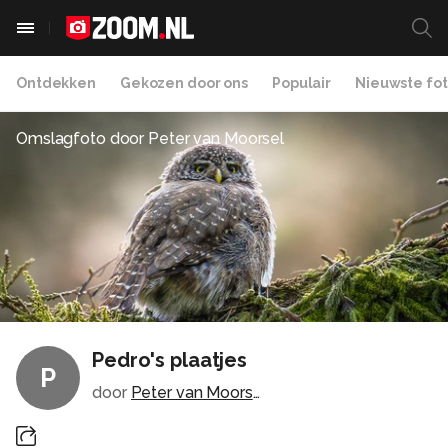
Ontdekken
Gekozen door ons
Populair
Nieuwste fot
Omslagfoto door
Peter van Moorsel
Pedro's plaatjes
P
door
Peter van Moorsel