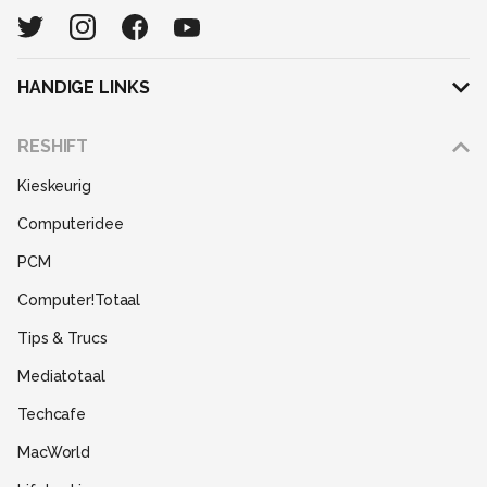
HANDIGE LINKS
Adverteren
RESHIFT
Disclaimer
Kieskeurig
Gebruiksvoorwaarden
Computeridee
Partners
PCM
Help
Computer!Totaal
Contact
Tips & Trucs
Mediatotaal
Techcafe
MacWorld