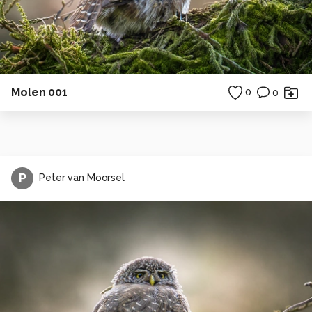
Molen 001
0
0
P
Peter van Moorsel