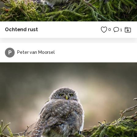
Ochtend rust
0
1
P
Peter van Moorsel