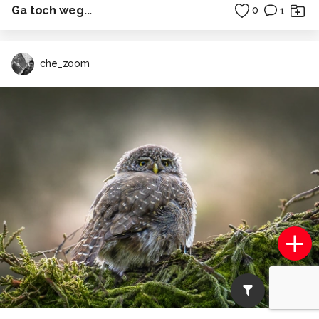
Ga toch weg...
0
1
che_zoom