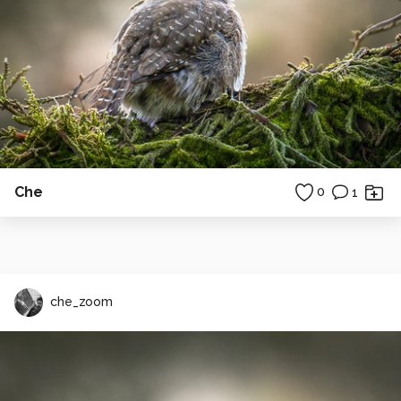
Che
0
1
che_zoom