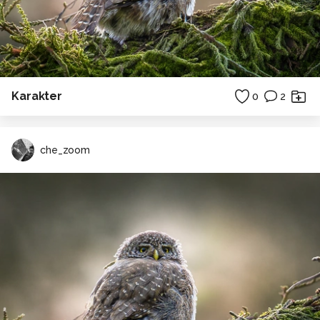
Karakter
0
2
che_zoom