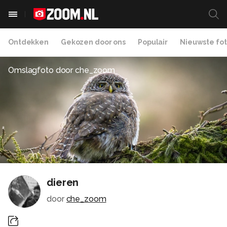
Ontdekken
Gekozen door ons
Populair
Nieuwste fot
Omslagfoto door
che_zoom
dieren
door
che_zoom