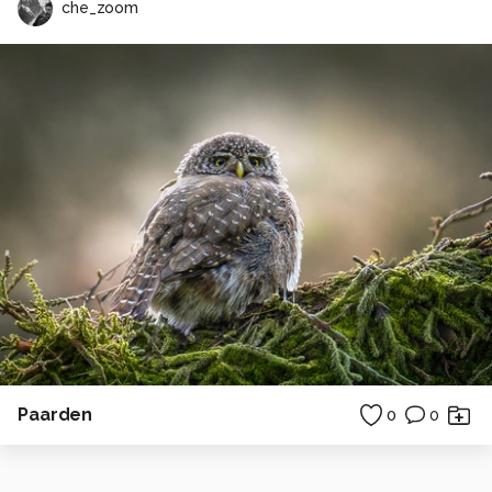
che_zoom
Paarden
0
0