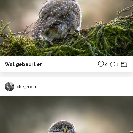
Wat gebeurt er
0
1
che_zoom