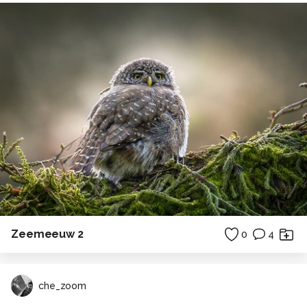
Zeemeeuw 2
0
4
che_zoom