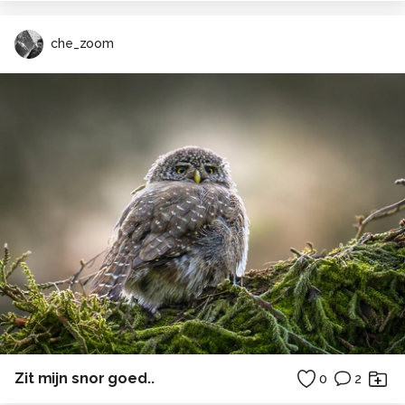
che_zoom
Zit mijn snor goed..
0
2