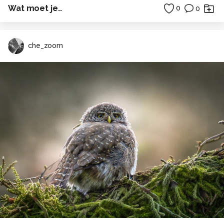
Wat moet je..
0
0
che_zoom