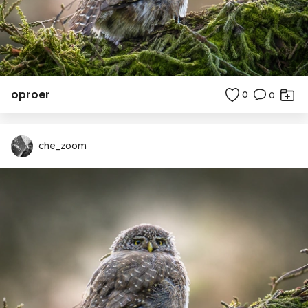
oproer
0
0
che_zoom