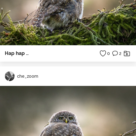
Hap hap ..
0
2
che_zoom