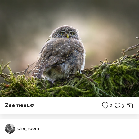
Zeemeeuw
0
3
che_zoom