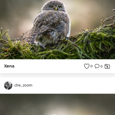
Xena
0
0
che_zoom