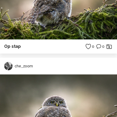
Op stap
0
0
che_zoom