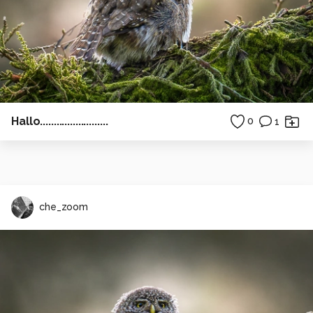
Hallo.........................
0
1
che_zoom