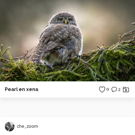
Pearl en xena
0
2
che_zoom