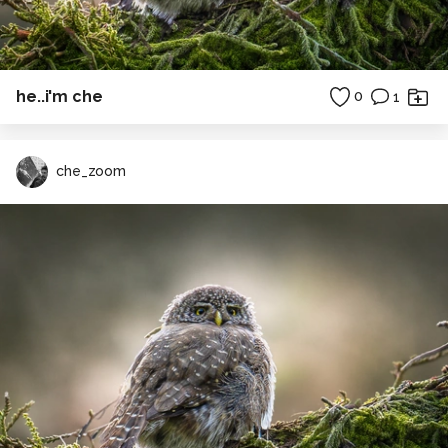
he..i'm che
0
1
che_zoom