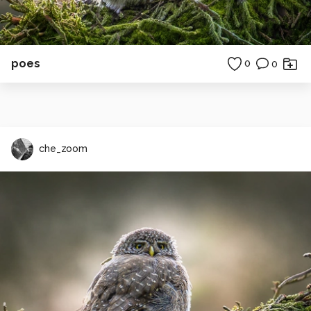
poes
0
0
che_zoom