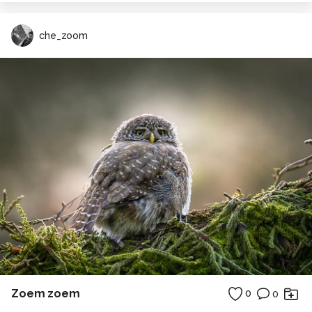
che_zoom
Zoem zoem
0
0