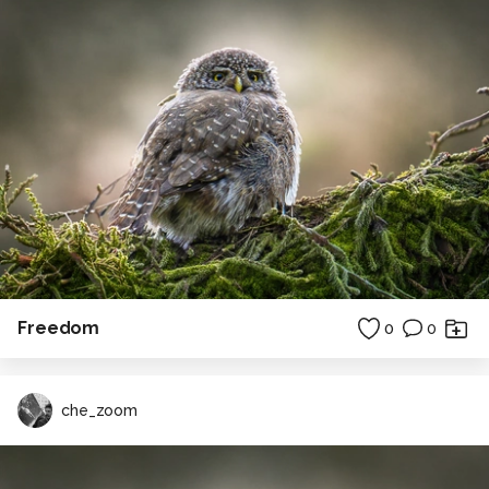
Freedom
0
0
che_zoom