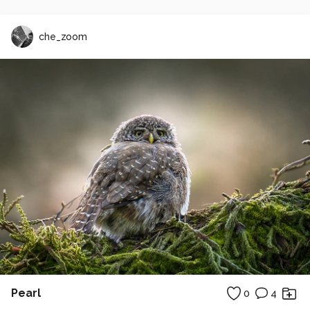
che_zoom
Pearl
0
4