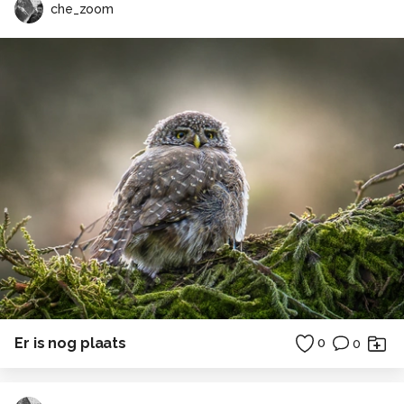
che_zoom
Er is nog plaats
0
0