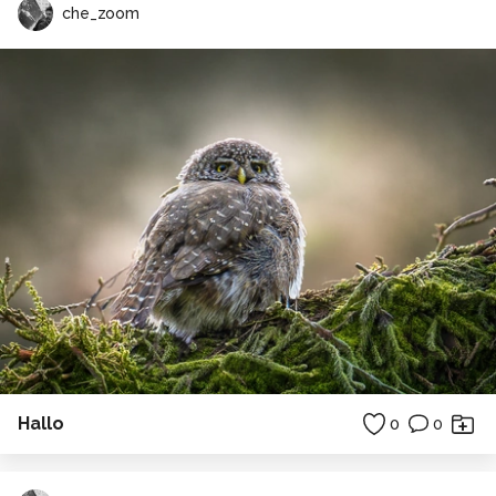
che_zoom
Hallo
0
0