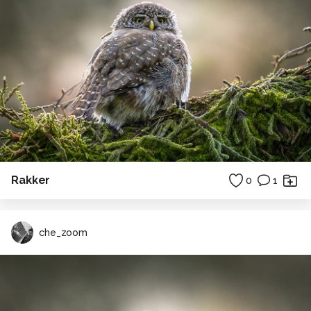
Rakker
0
1
che_zoom