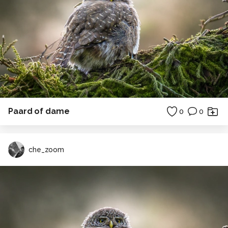
Paard of dame
0
0
che_zoom