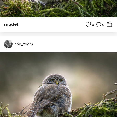
model
0
0
che_zoom