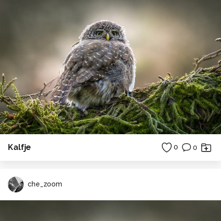
Kalfje
0
0
che_zoom