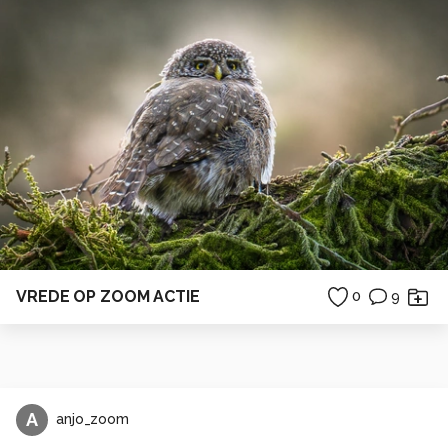
VREDE OP ZOOM ACTIE
0
9
A
anjo_zoom