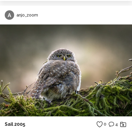
A
anjo_zoom
Sail 2005
0
4