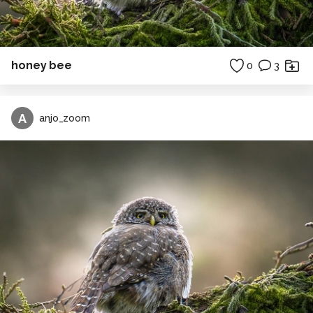
honey bee
0
3
A
anjo_zoom