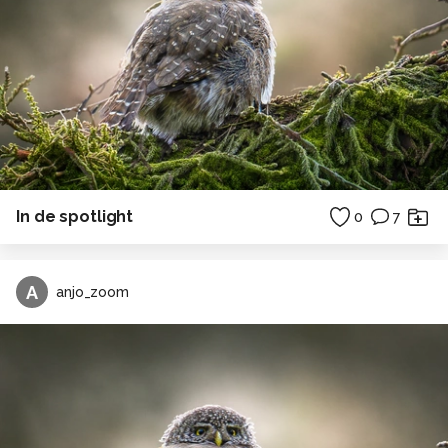
In de spotlight
0
7
A
anjo_zoom