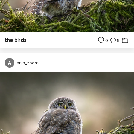
the birds
0
8
A
anjo_zoom