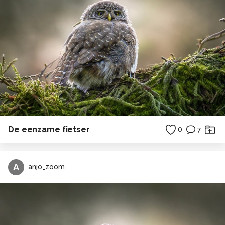
De eenzame fietser
0
7
A
anjo_zoom