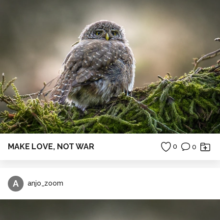
MAKE LOVE, NOT WAR
0
0
A
anjo_zoom