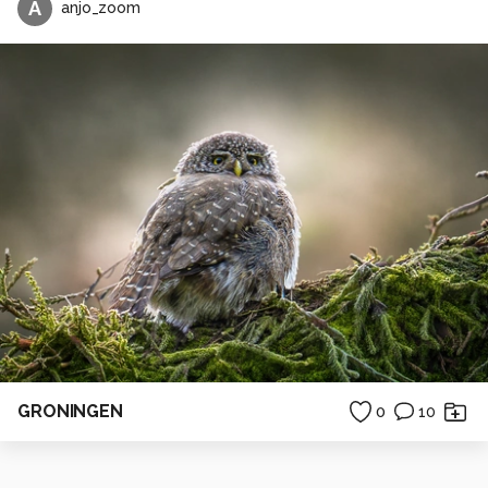
A
anjo_zoom
GRONINGEN
0
10