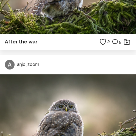
After the war
2
5
A
anjo_zoom