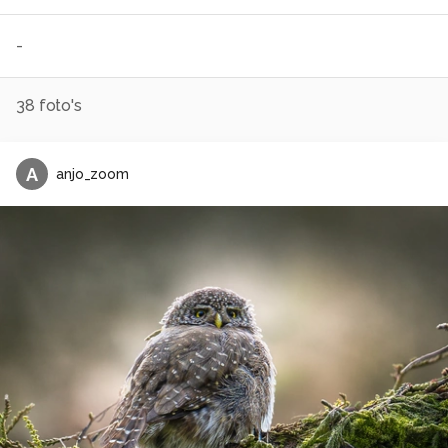
-
38
foto's
A
anjo_zoom