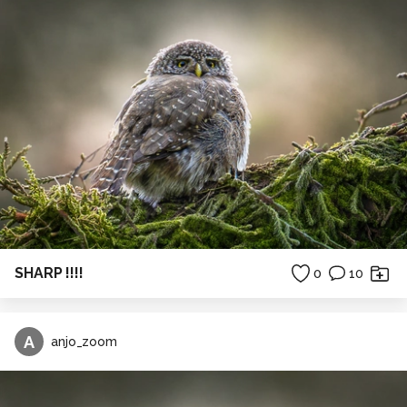
SHARP !!!!
0
10
A
anjo_zoom