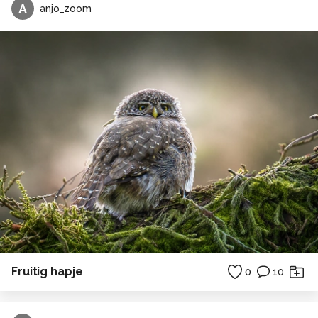
A
anjo_zoom
Fruitig hapje
0
10