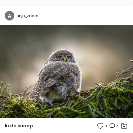
A
anjo_zoom
In de knoop
0
4