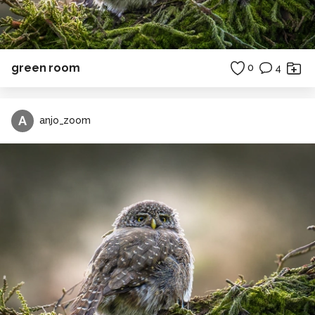
green room
0
4
A
anjo_zoom