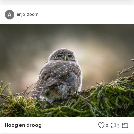
A
anjo_zoom
Hoog en droog
0
3