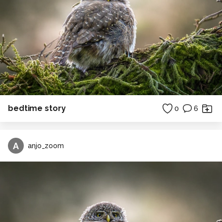
bedtime story
0
6
A
anjo_zoom