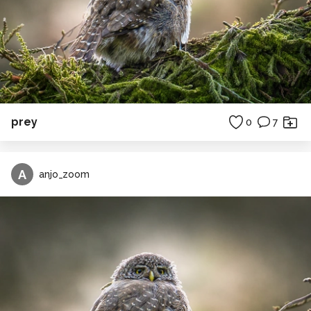
prey
0
7
A
anjo_zoom