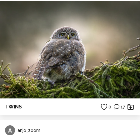
TWINS
0
17
A
anjo_zoom