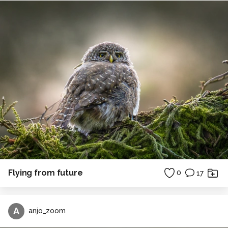
Flying from future
0
17
A
anjo_zoom