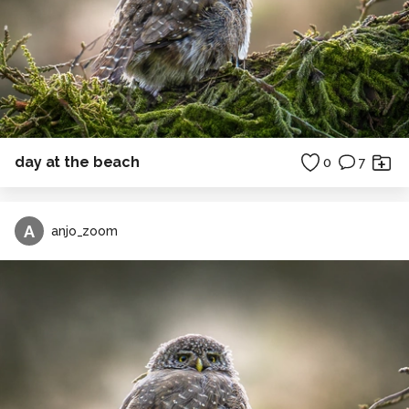
day at the beach
0
7
A
anjo_zoom