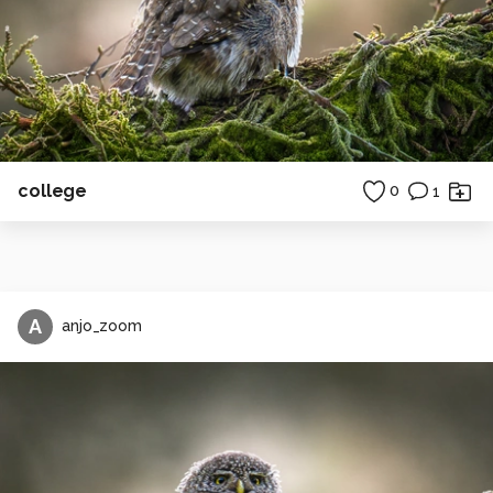
college
0
1
A
anjo_zoom