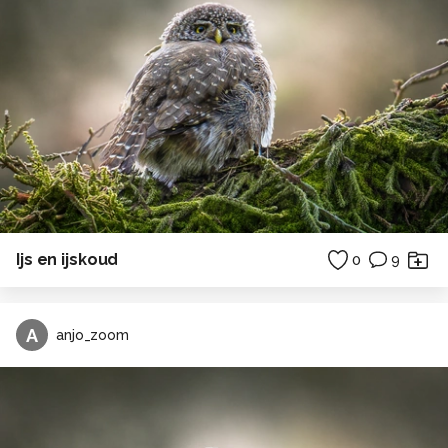
Ijs en ijskoud
0
9
A
anjo_zoom