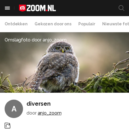
Ontdekken
Gekozen door ons
Populair
Nieuwste fot
Omslagfoto door
anjo_zoom
diversen
A
door
anjo_zoom