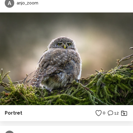
A
anjo_zoom
Portret
0
12