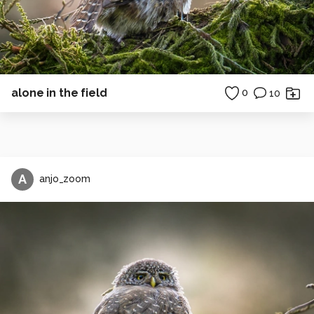
alone in the field
0
10
A
anjo_zoom