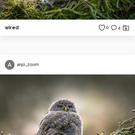
wired
0
4
A
anjo_zoom