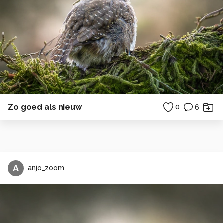
Zo goed als nieuw
0
6
A
anjo_zoom