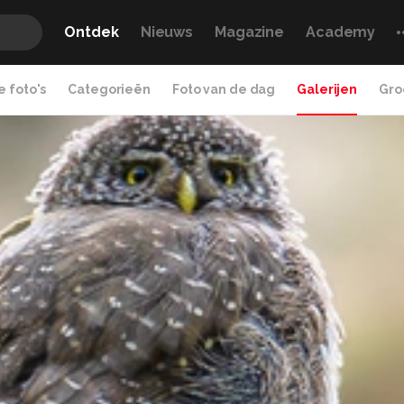
Ontdek
Nieuws
Magazine
Academy
 foto's
Categorieën
Foto van de dag
Galerijen
Gro