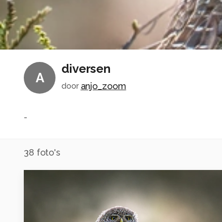
diversen
A
anjo_zoom
door
-
38
foto's