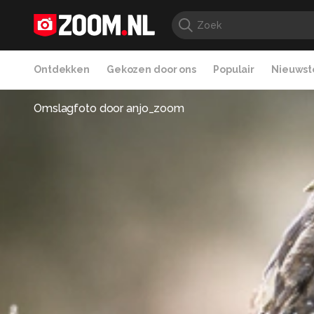
Ontdekken
Gekozen door ons
Populair
Nieuwste
Omslagfoto door
anjo_zoom