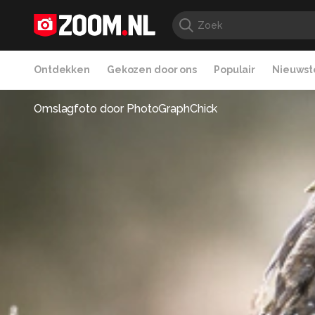
Ontdekken
Gekozen door ons
Populair
Nieuwste
Omslagfoto door
PhotoGraphChick