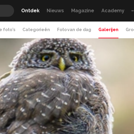
Ontdek
Nieuws
Magazine
Academy
 foto's
Categorieën
Foto van de dag
Galerijen
Gro