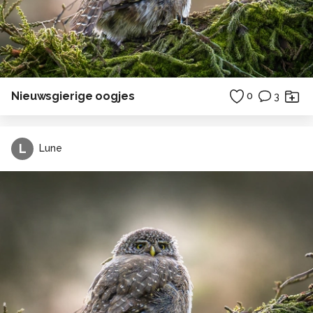
Nieuwsgierige oogjes
0
3
L
Lune