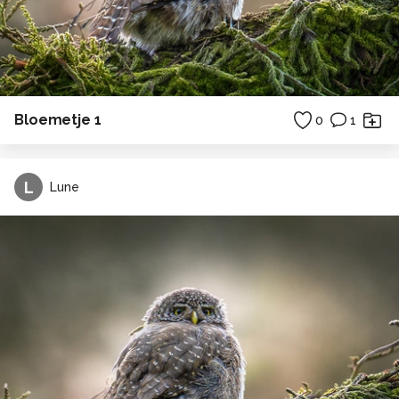
Bloemetje 1
0
1
L
Lune