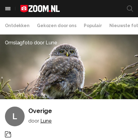
Ontdekken
Gekozen door ons
Populair
Nieuwste fot
Omslagfoto door
Lune
Overige
L
door
Lune