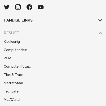
HANDIGE LINKS
Adverteren
RESHIFT
Disclaimer
Kieskeurig
Gebruiksvoorwaarden
Computeridee
Partners
PCM
Help
Computer!Totaal
Contact
Tips & Trucs
Mediatotaal
Techcafe
MacWorld