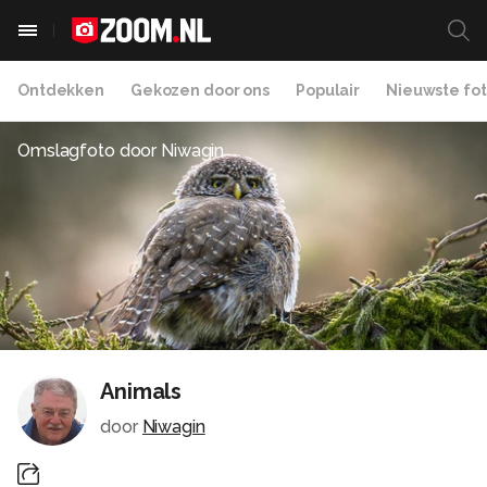
Ontdekken
Gekozen door ons
Populair
Nieuwste fot
Omslagfoto door
Niwagin
Animals
door
Niwagin