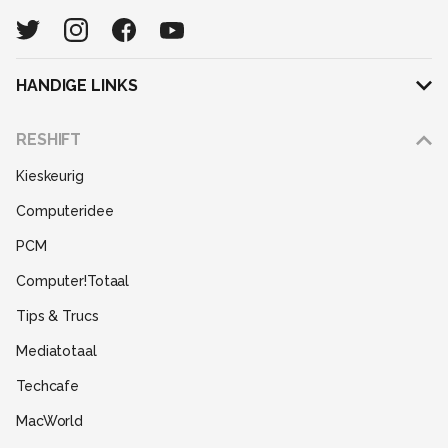
HANDIGE LINKS
Adverteren
RESHIFT
Disclaimer
Kieskeurig
Gebruiksvoorwaarden
Computeridee
Partners
PCM
Help
Computer!Totaal
Contact
Tips & Trucs
Mediatotaal
Techcafe
MacWorld