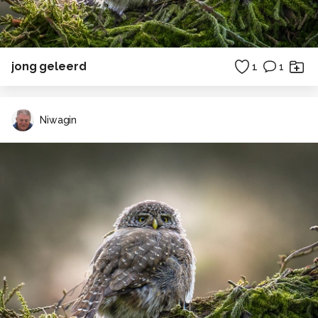
jong geleerd
1
1
Niwagin