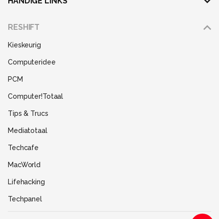
HANDIGE LINKS
Adverteren
RESHIFT
Disclaimer
Kieskeurig
Gebruiksvoorwaarden
Computeridee
Partners
PCM
Help
Computer!Totaal
Contact
Tips & Trucs
Mediatotaal
Techcafe
MacWorld
Lifehacking
Techpanel
Gamer.nl