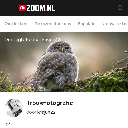
Ontdekken
Gekozen door ons
Populair
Nieuwste fot
Omslagfoto door
krisjuh22
Trouwfotografie
door
krisjuh22