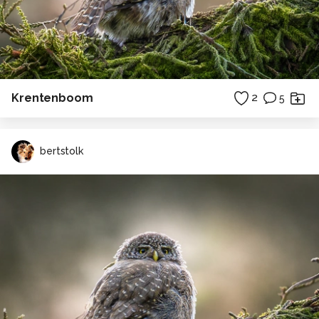
Krentenboom
2
5
bertstolk