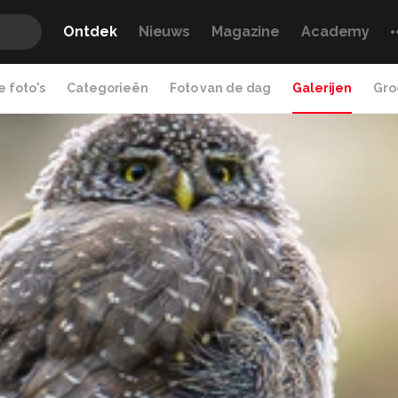
Ontdek
Nieuws
Magazine
Academy
 foto's
Categorieën
Foto van de dag
Galerijen
Gro