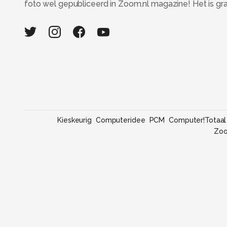
foto wel gepubliceerd in Zoom.nl magazine! Het is grati
Kieskeurig
Computeridee
PCM
Computer!Totaal
Zo