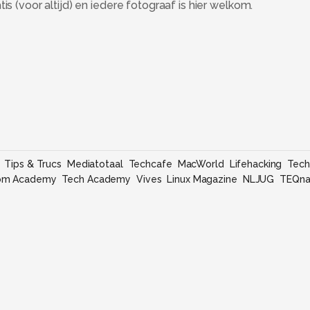
s (voor altijd) en iedere fotograaf is hier welkom.
Tips & Trucs
Mediatotaal
Techcafe
MacWorld
Lifehacking
Tech
om Academy
Tech Academy
Vives
Linux Magazine
NLJUG
TEQna