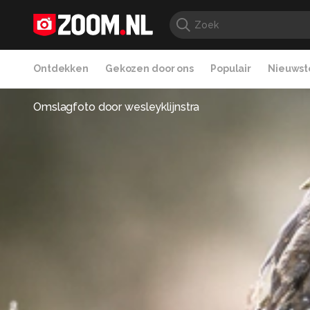
Ontdekken
Gekozen door ons
Populair
Nieuwste
Omslagfoto door
wesleyklijnstra