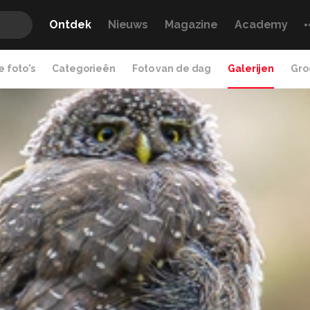
Ontdek
Nieuws
Magazine
Academy
 foto's
Categorieën
Foto van de dag
Galerijen
Gro