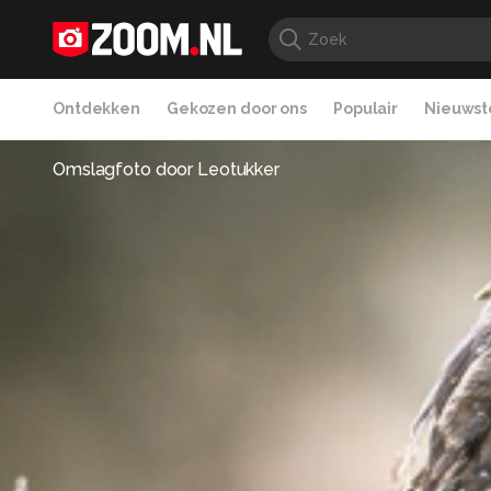
Ontdekken
Gekozen door ons
Populair
Nieuwste
Omslagfoto door
Leotukker