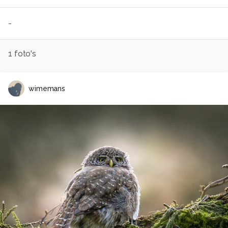
-
1
foto's
wimemans