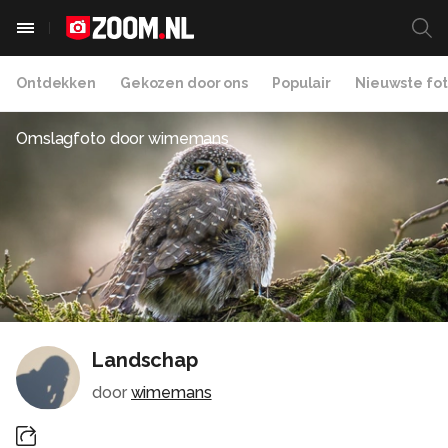
Ontdekken
Gekozen door ons
Populair
Nieuwste fot
Omslagfoto door
wimemans
Landschap
door
wimemans