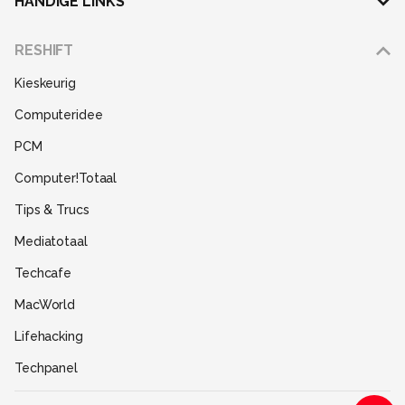
HANDIGE LINKS
Adverteren
RESHIFT
Disclaimer
Kieskeurig
Gebruiksvoorwaarden
Computeridee
Partners
PCM
Help
Computer!Totaal
Contact
Tips & Trucs
Mediatotaal
Techcafe
MacWorld
Lifehacking
Techpanel
Gamer.nl