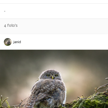
-
4
foto's
janid