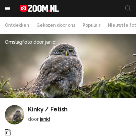
Ontdekken
Gekozen door ons
Populair
Nieuwste fot
Omslagfoto door
janid
Kinky / Fetish
door
janid