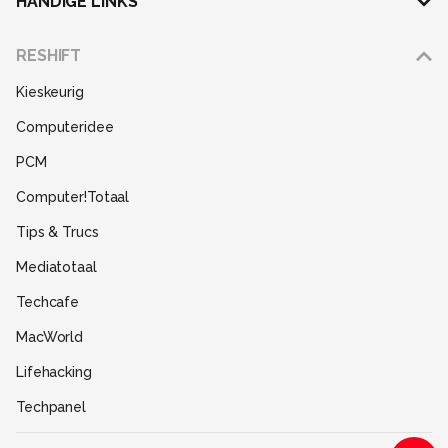
HANDIGE LINKS
Adverteren
RESHIFT
Disclaimer
Kieskeurig
Gebruiksvoorwaarden
Computeridee
Partners
PCM
Help
Computer!Totaal
Contact
Tips & Trucs
Mediatotaal
Techcafe
MacWorld
Lifehacking
Techpanel
Gamer.nl