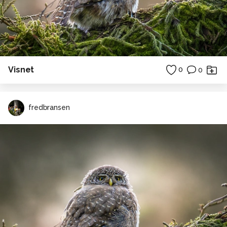
Visnet
0
0
fredbransen