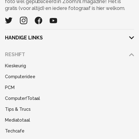
foto wel gepubliceerd in Zoom.nl magazine! Het is
gratis (voor altijd) en iedere fotograaf is hier welkom.
HANDIGE LINKS
Adverteren
RESHIFT
Disclaimer
Kieskeurig
Gebruiksvoorwaarden
Computeridee
Partners
PCM
Help
Computer!Totaal
Contact
Tips & Trucs
Mediatotaal
Techcafe