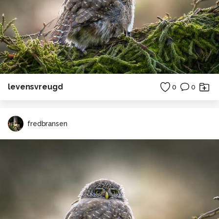
levensvreugd
0
0
fredbransen