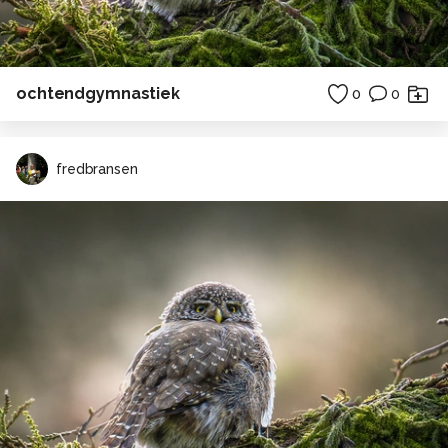
ochtendgymnastiek
0
0
fredbransen