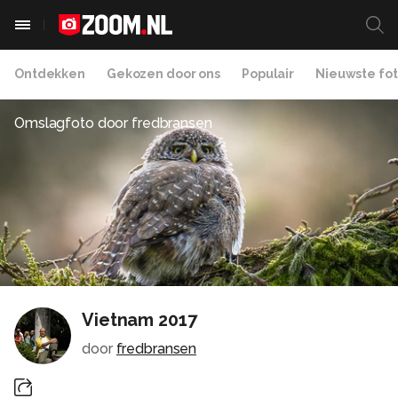
Ontdekken
Gekozen door ons
Populair
Nieuwste fot
Omslagfoto door
fredbransen
Vietnam 2017
door
fredbransen