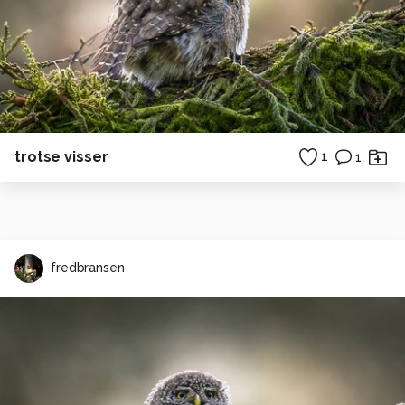
trotse visser
1
1
fredbransen