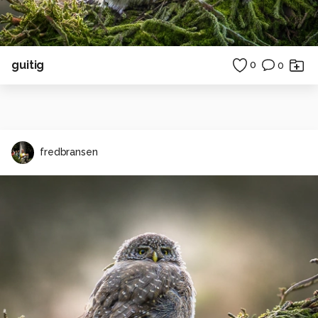
guitig
0
0
fredbransen