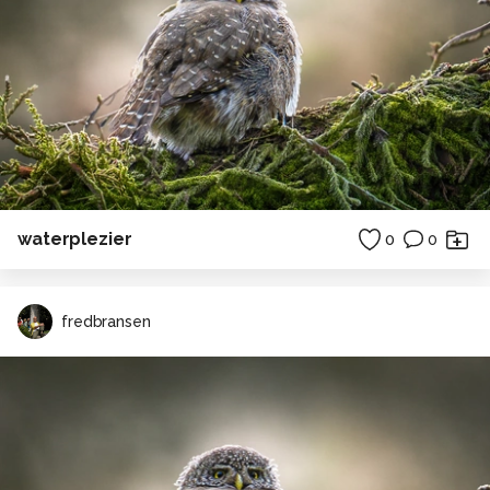
waterplezier
0
0
fredbransen