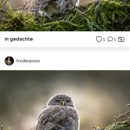
in gedachte
1
1
fredbransen