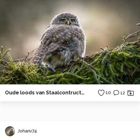
Oude loods van Staalcontructie Schinveld N.V.
10
12
Johanv74