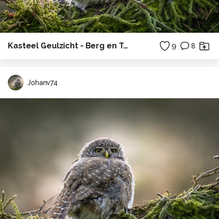
Kasteel Geulzicht - Berg en Terblijt
9
8
Johanv74