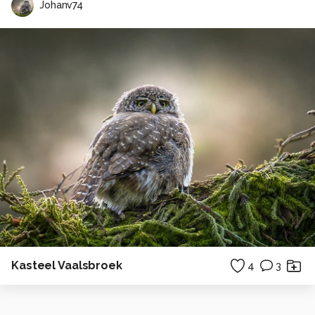
Johanv74
Kasteel Vaalsbroek
4
3