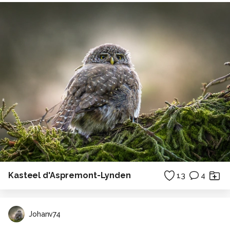
Kasteel d'Aspremont-Lynden
13
4
Johanv74