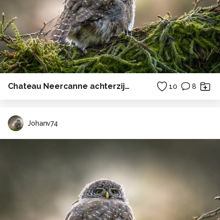
Chateau Neercanne achterzijde
10
8
Johanv74