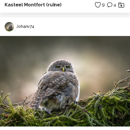
Kasteel Montfort (ruïne)
9
4
Johanv74