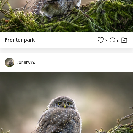
Frontenpark
3
2
Johanv74