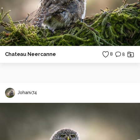
Chateau Neercanne
8
8
Johanv74