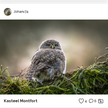
Johanv74
Kasteel Montfort
4
6