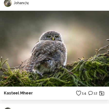
Johanv74
Kasteel Mheer
14
12