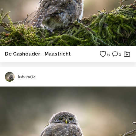
De Gashouder - Maastricht
5
2
Johanv74