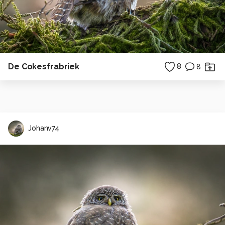
De Cokesfrabriek
8
8
Johanv74