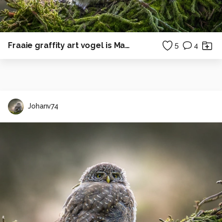
Fraaie graffity art vogel is Maasticht
5
4
Johanv74