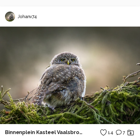
Johanv74
Binnenplein Kasteel Vaalsbroek
14
7