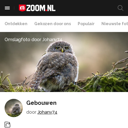
Ontdekken
Gekozen door ons
Populair
Nieuwste fot
Omslagfoto door
Johanv74
Gebouwen
door
Johanv74