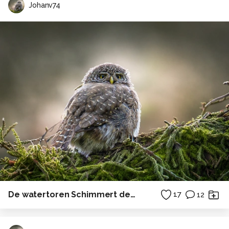
Johanv74
De watertoren Schimmert deel 2
17
12