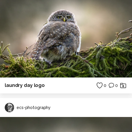
laundry day logo
0
0
ecs-photography