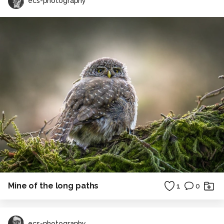
ecs-photography
Mine of the long paths
1
0
ecs-photography