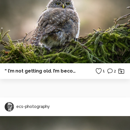
“ l’m not getting old. I’m becoming a Classic “
1
2
ecs-photography