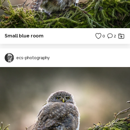
Small blue room
0
2
ecs-photography