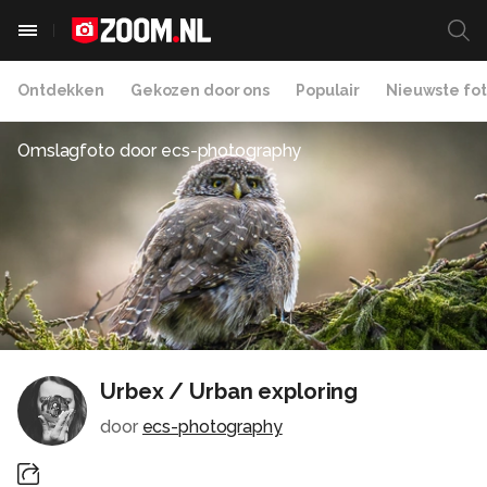
Ontdekken
Gekozen door ons
Populair
Nieuwste fot
Omslagfoto door
ecs-photography
Urbex / Urban exploring
door
ecs-photography