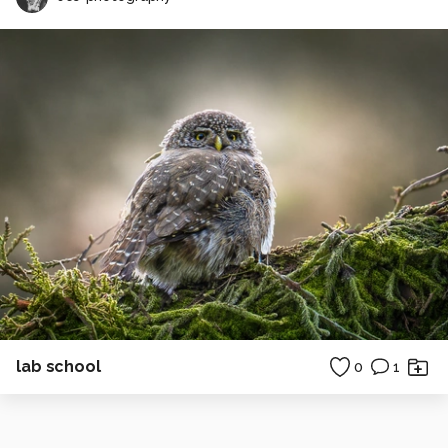
lab school
0
1