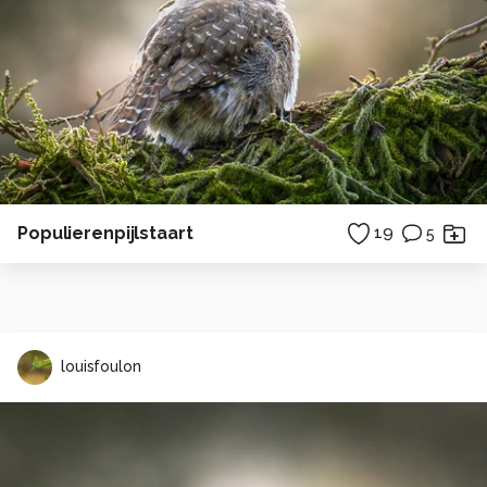
Populierenpijlstaart
19
5
louisfoulon