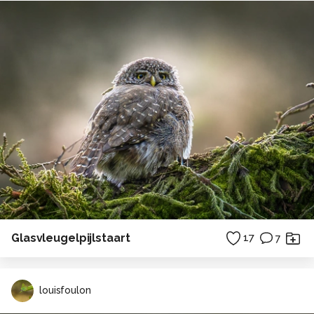
Glasvleugelpijlstaart
17
7
louisfoulon