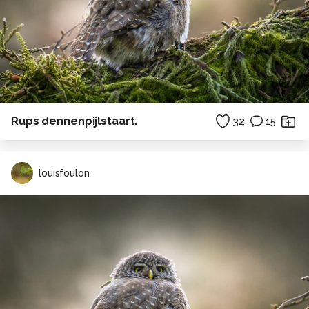
Rups dennenpijlstaart.
32
15
louisfoulon