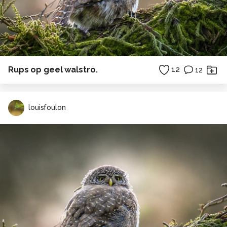
Rups op geel walstro.
12
12
louisfoulon