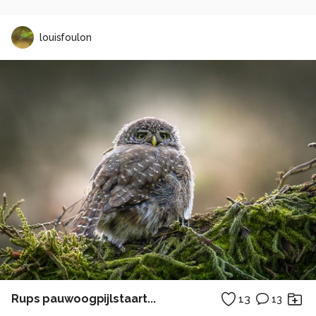
louisfoulon
Rups pauwoogpijlstaart...
13
13