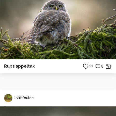
Rups appeltak
11
8
louisfoulon