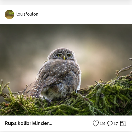
louisfoulon
Rups kolibrivlinder...
18
17