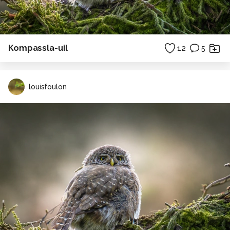
Kompassla-uil
12
5
louisfoulon