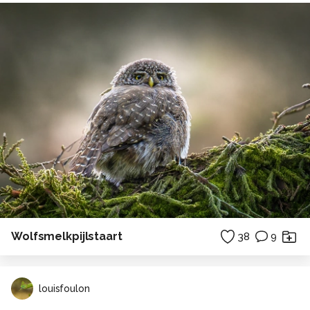
Wolfsmelkpijlstaart
38
9
louisfoulon