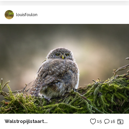
louisfoulon
Walstropijlstaart...
15
16