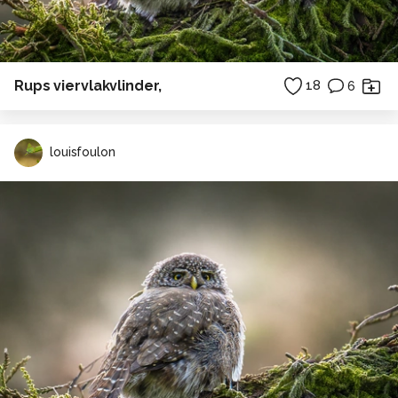
Rups viervlakvlinder,
18
6
louisfoulon