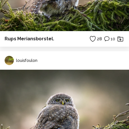
Rups Meriansborstel.
28
10
louisfoulon