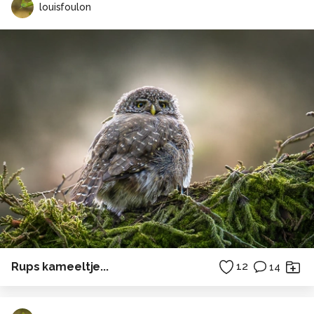
louisfoulon
Rups kameeltje...
12
14