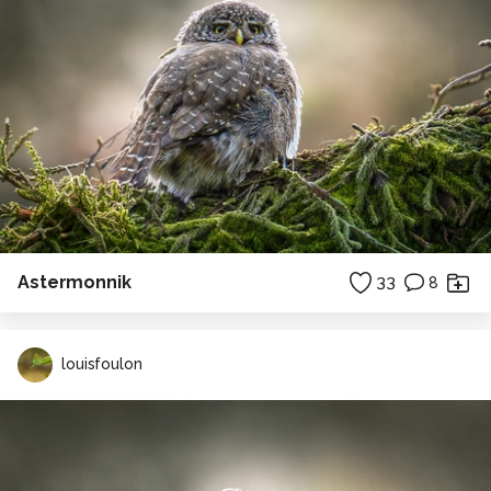
Astermonnik
33
8
louisfoulon