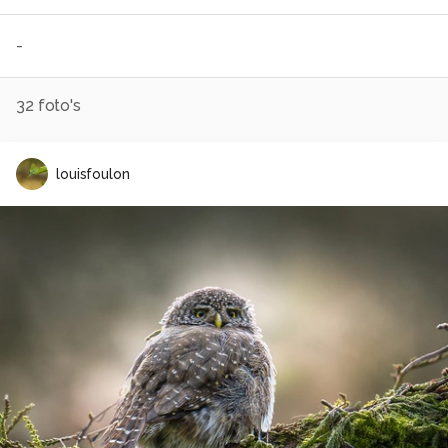
-
32
foto's
louisfoulon