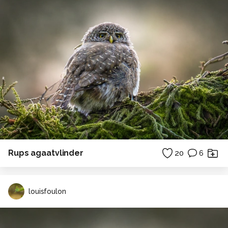
Rups agaatvlinder
20
6
louisfoulon