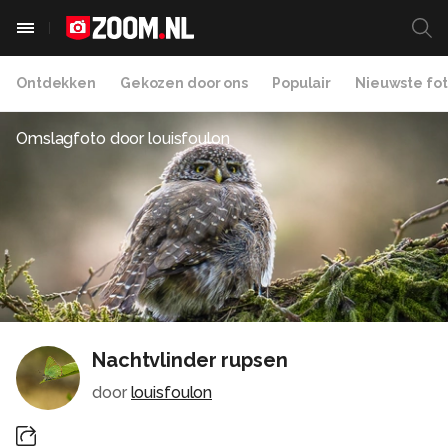
Ontdekken
Gekozen door ons
Populair
Nieuwste fot
Omslagfoto door
louisfoulon
Nachtvlinder rupsen
door
louisfoulon