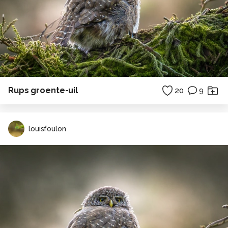
Rups groente-uil
20
9
louisfoulon