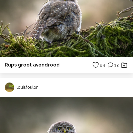
Rups groot avondrood
24
12
louisfoulon