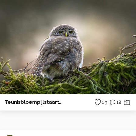
Teunisbloempijlstaart...
19
18