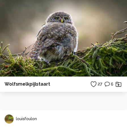
Wolfsmelkpijlstaart
27
6
louisfoulon