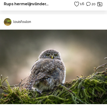
Rups hermelijnvlinder...
16
20
louisfoulon