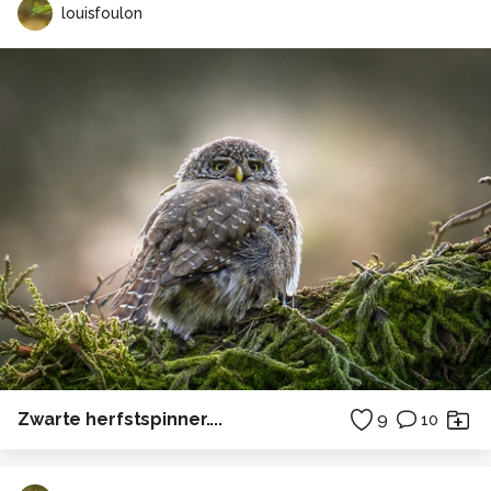
louisfoulon
Zwarte herfstspinner....
9
10