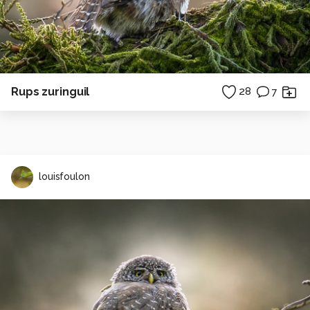
Rups zuringuil
28
7
louisfoulon