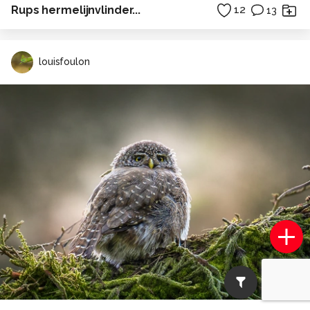
Rups hermelijnvlinder...
12
13
louisfoulon