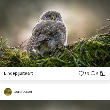
Lindepijlstaart
13
5
louisfoulon