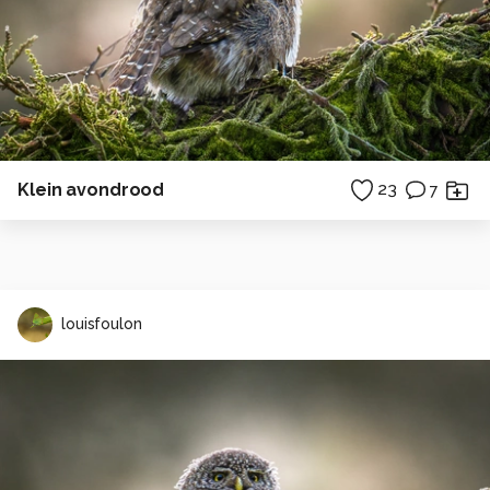
Klein avondrood
23
7
louisfoulon