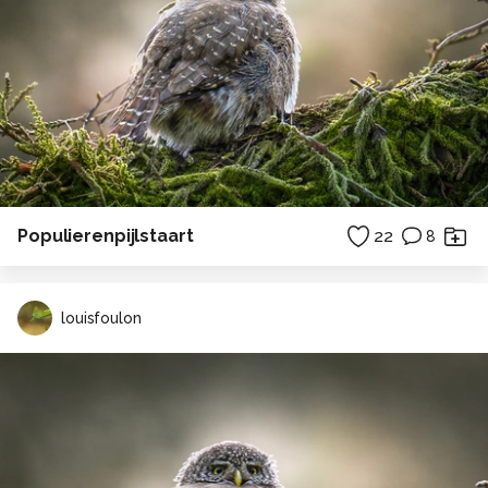
Populierenpijlstaart
22
8
louisfoulon