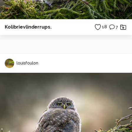
Kolibrievlinderrups.
18
7
louisfoulon