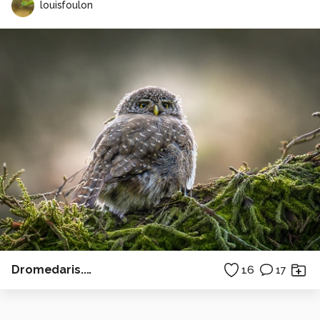
louisfoulon
Dromedaris....
16
17