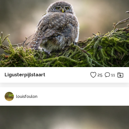
Ligusterpijlstaart
25
11
louisfoulon