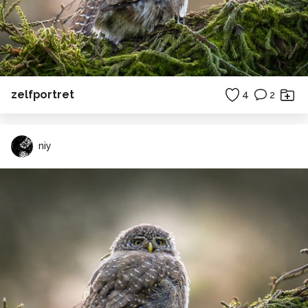
zelfportret
4
2
niy