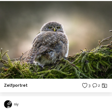
Zelfportret
3
2
niy