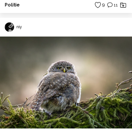
Politie
9
11
niy