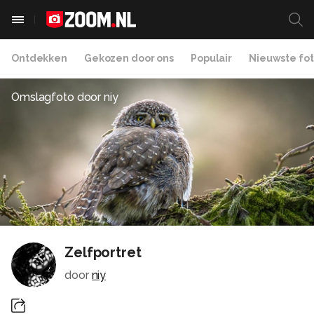
Ontdekken
Gekozen door ons
Populair
Nieuwste fot
Omslagfoto door
niy
Zelfportret
door
niy