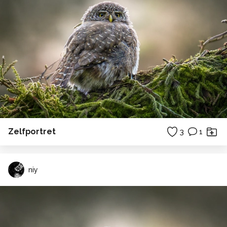
Zelfportret
3
1
niy