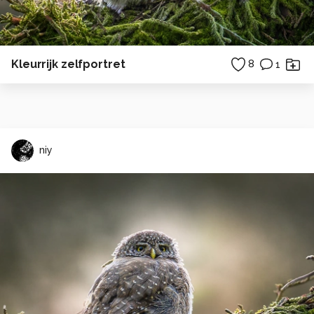
Kleurrijk zelfportret
8
1
niy