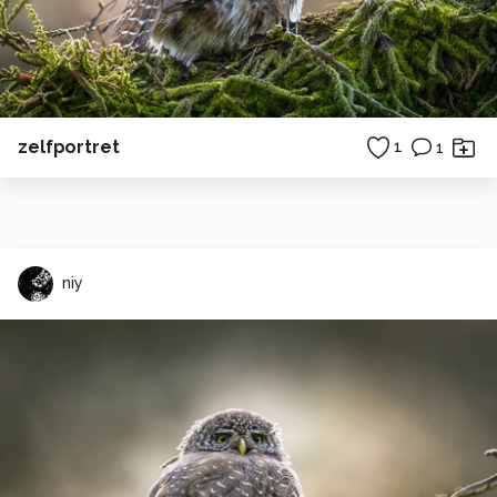
zelfportret
1
1
niy