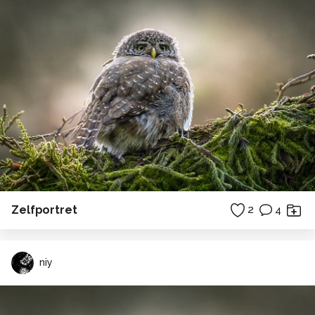
Zelfportret
2
4
niy