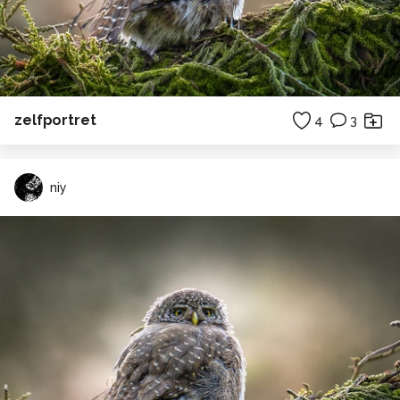
zelfportret
4
3
niy