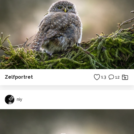
Zelfportret
13
12
niy