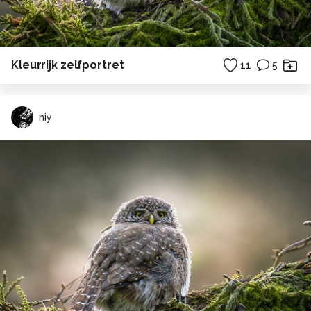
Kleurrijk zelfportret
11
5
niy