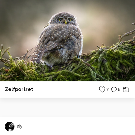
Zelfportret
7
6
niy