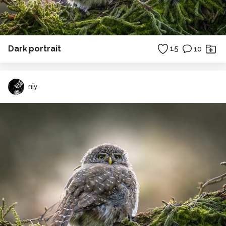
Dark portrait
15
10
niy