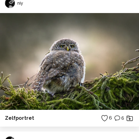
niy
Zelfportret
6
6