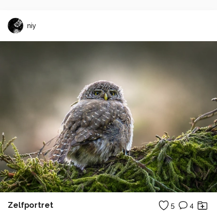
niy
Zelfportret
5
4