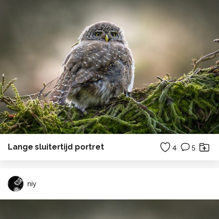
Lange sluitertijd portret
4
5
niy