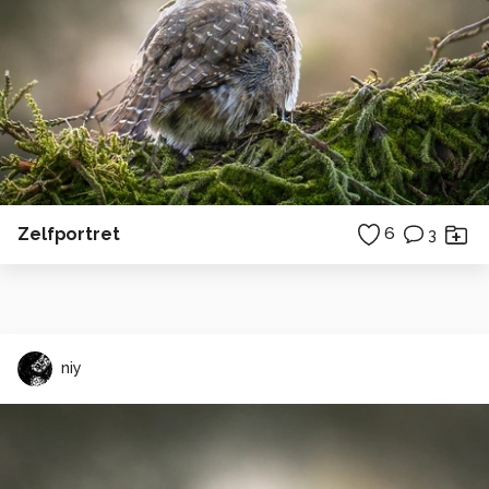
Zelfportret
6
3
niy