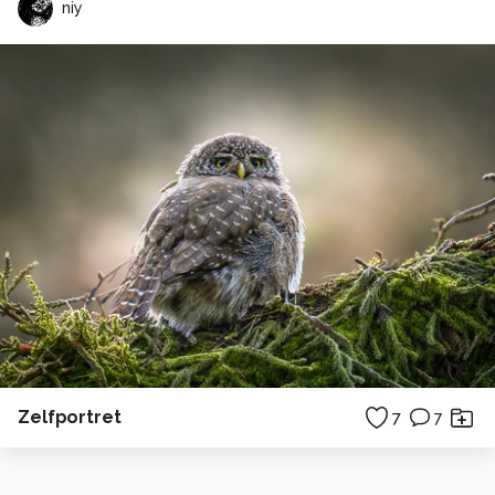
niy
Zelfportret
7
7