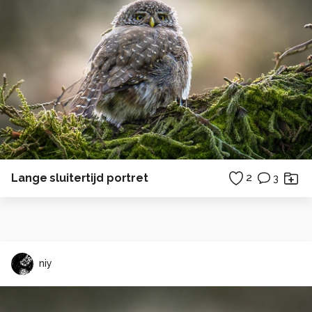
Lange sluitertijd portret
2
3
niy