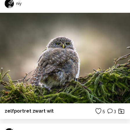
niy
zelfportret zwart wit
5
3