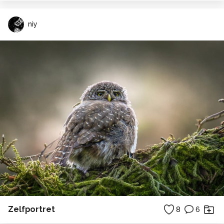
niy
Zelfportret
8
6