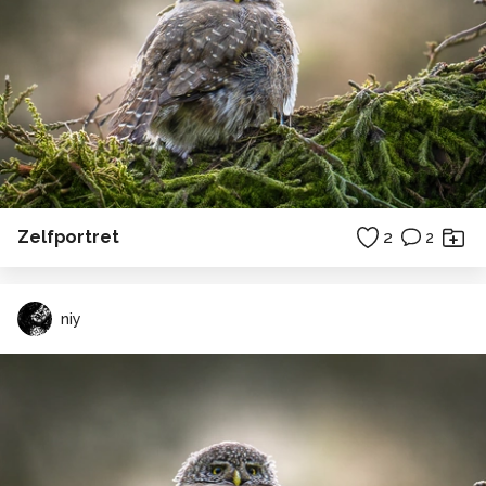
Zelfportret
2
2
niy