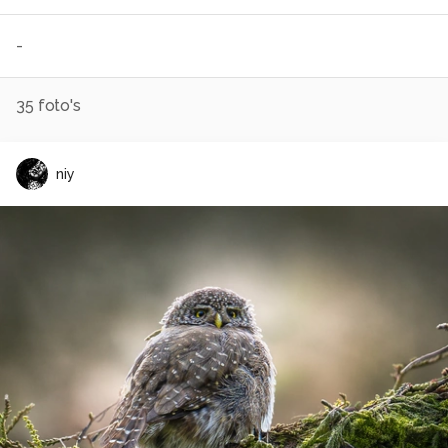
-
35
foto's
niy