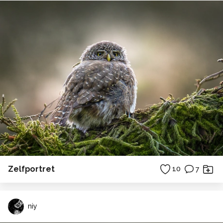
Zelfportret
10
7
niy