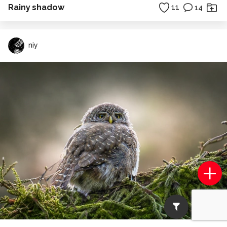
Rainy shadow
11
14
niy