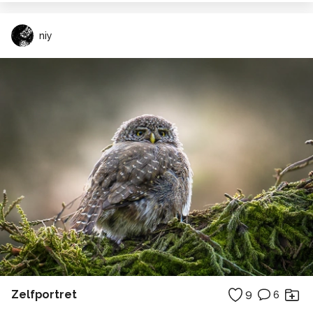
niy
Zelfportret
9
6