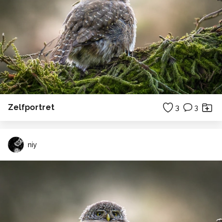
Zelfportret
3
3
niy