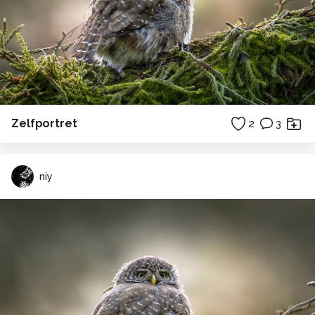
Zelfportret
2
3
niy