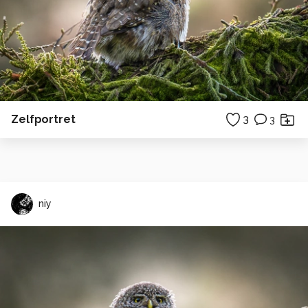
Zelfportret
3
3
niy