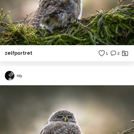
zelfportret
1
2
niy