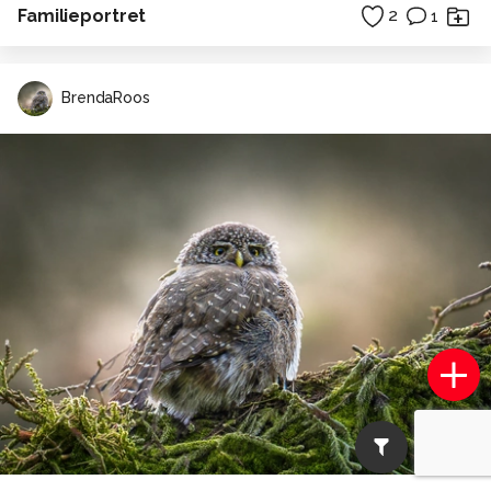
Familieportret
2
1
BrendaRoos