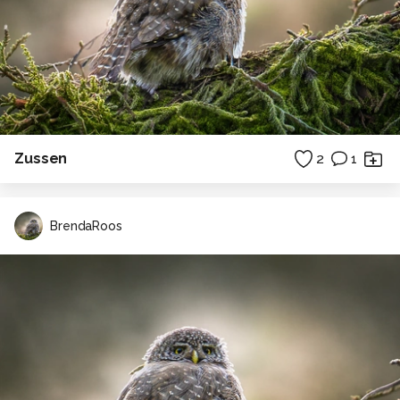
Zussen
2
1
BrendaRoos