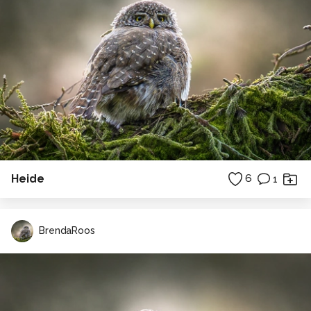
Heide
6
1
BrendaRoos