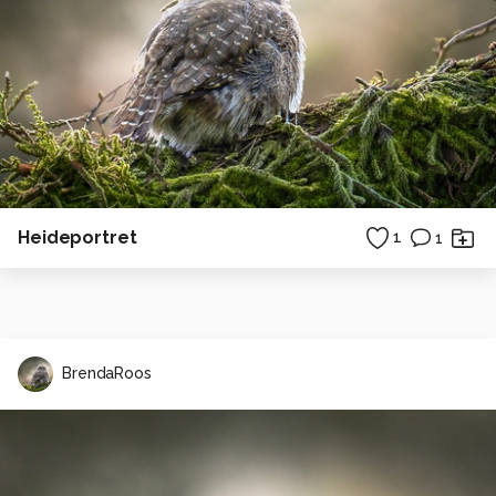
Heideportret
1
1
BrendaRoos