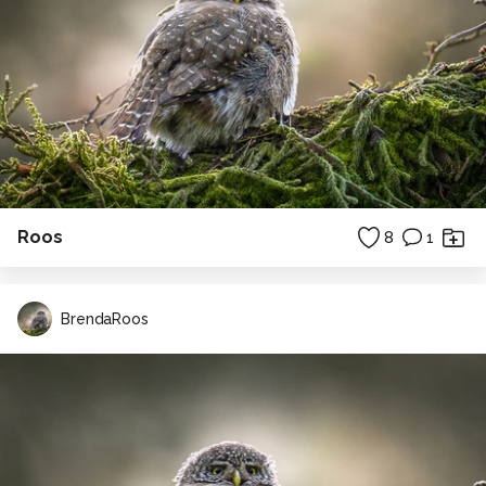
Roos
8
1
BrendaRoos