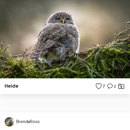
Heide
7
2
BrendaRoos