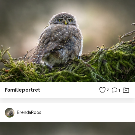
Familieportret
2
1
BrendaRoos