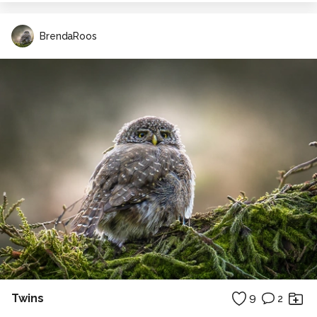
BrendaRoos
Twins
9
2