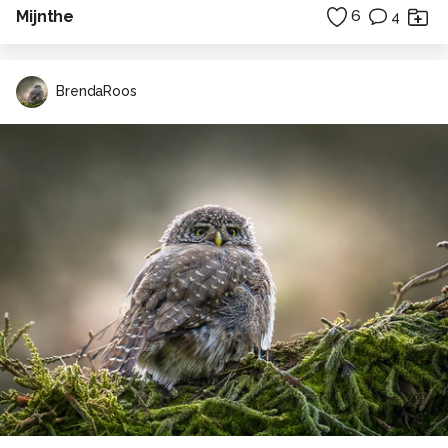
Mijnthe
6
4
BrendaRoos