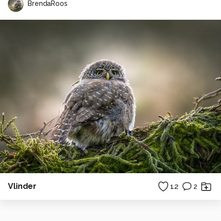
BrendaRoos
Vlinder
12
2