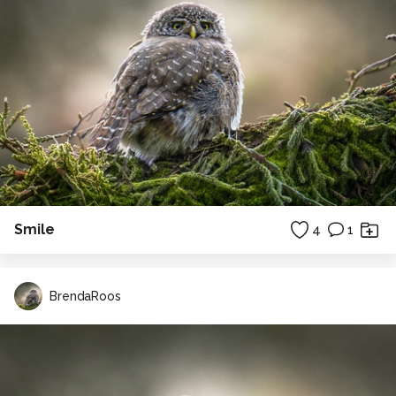
Smile
4
1
BrendaRoos