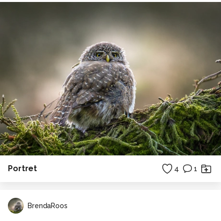
Portret
4
1
BrendaRoos