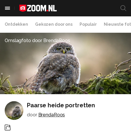
Ontdekken
Gekozen door ons
Populair
Nieuwste fot
Omslagfoto door
BrendaRoos
Paarse heide portretten
door
BrendaRoos