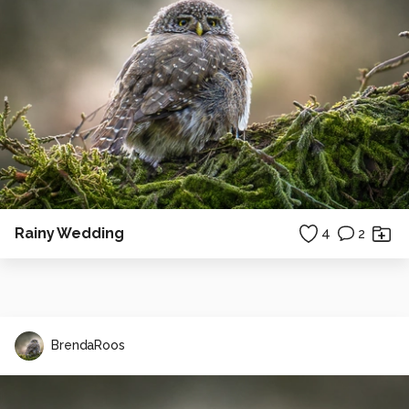
Rainy Wedding
4
2
BrendaRoos