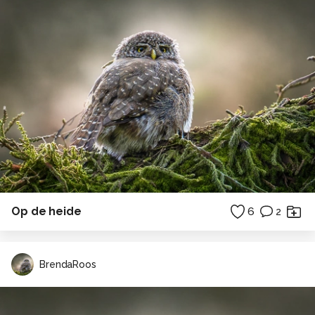
Op de heide
6
2
BrendaRoos