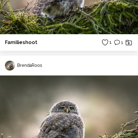
Familieshoot
1
1
BrendaRoos