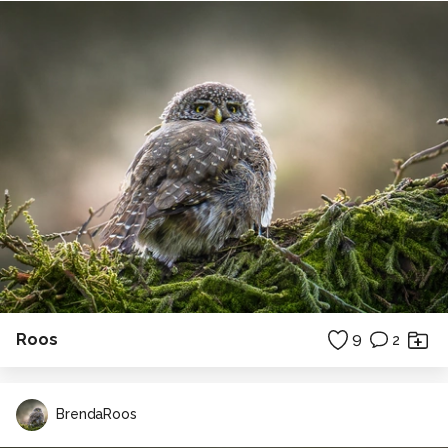
Roos
9
2
BrendaRoos