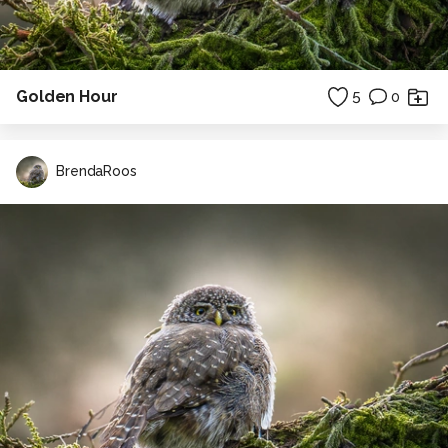
Golden Hour
5
0
BrendaRoos