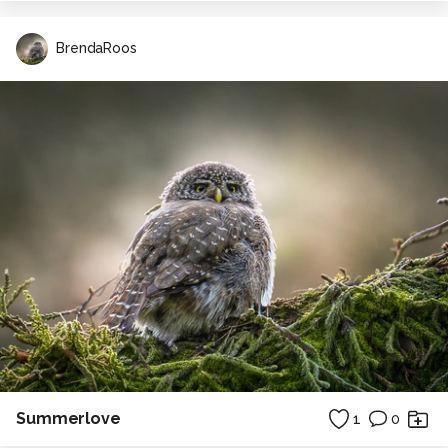
BrendaRoos
Summerlove
1
0