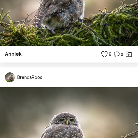
Anniek
8
2
BrendaRoos