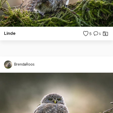
Linde
5
1
BrendaRoos