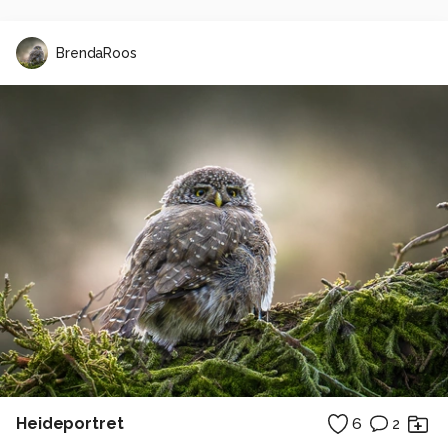
BrendaRoos
Heideportret
6
2