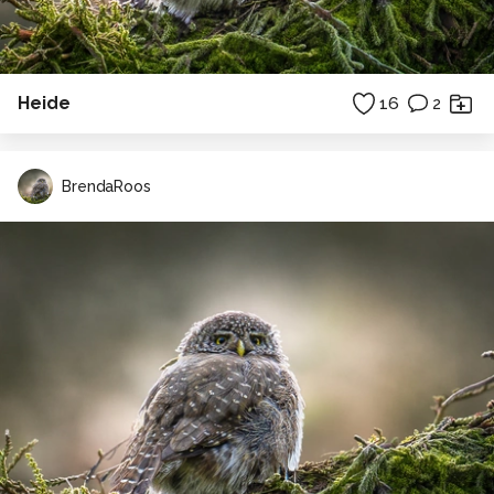
Heide
16
2
BrendaRoos