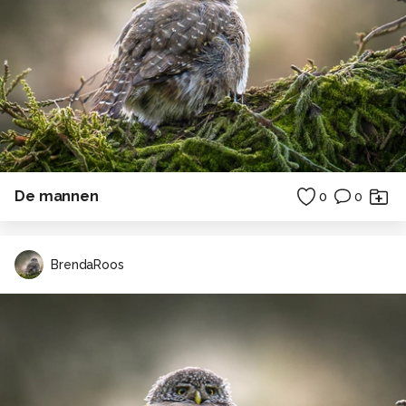
De mannen
0
0
BrendaRoos