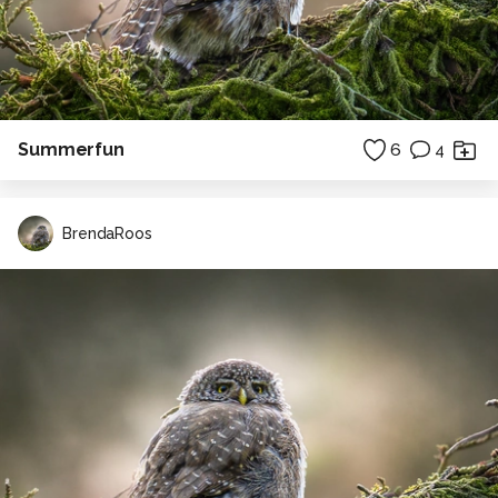
Summerfun
6
4
BrendaRoos