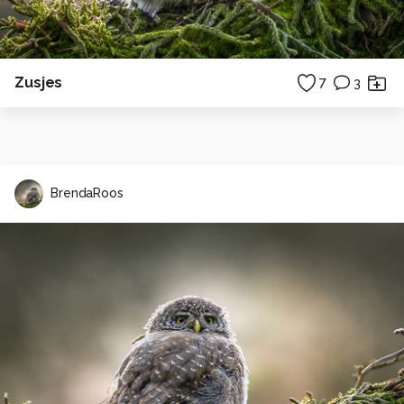
Zusjes
7
3
BrendaRoos