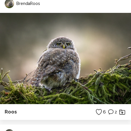
BrendaRoos
Roos
6
2