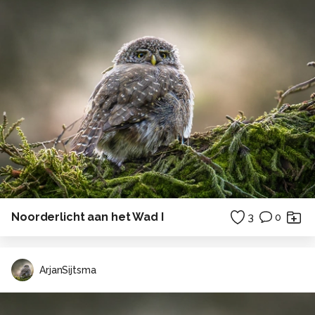
Noorderlicht aan het Wad I
3
0
ArjanSijtsma