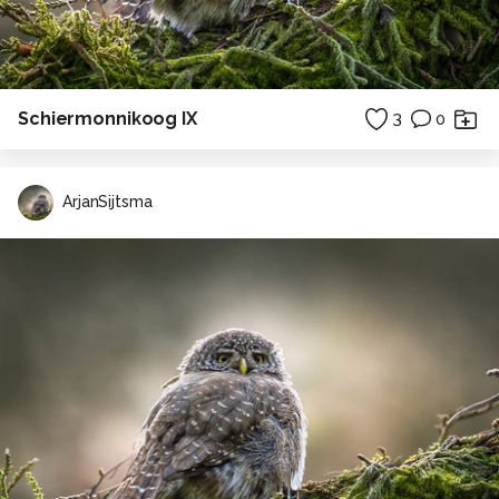
Schiermonnikoog IX
3
0
ArjanSijtsma