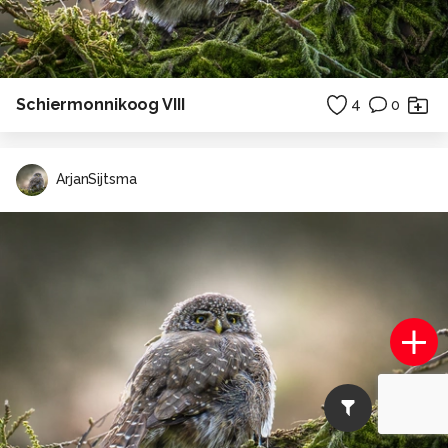
Schiermonnikoog VIII
4
0
ArjanSijtsma