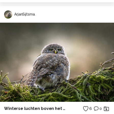
ArjanSijtsma
Winterse luchten boven het Wad V
6
0