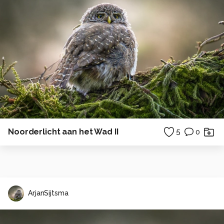
Noorderlicht aan het Wad II
5
0
ArjanSijtsma