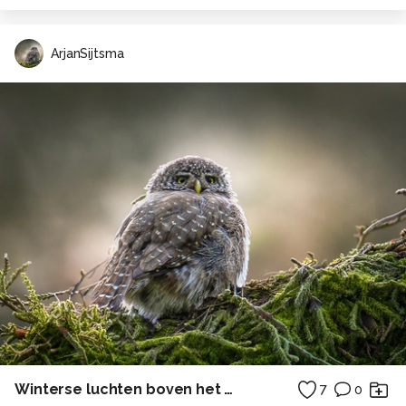
ArjanSijtsma
Winterse luchten boven het Wad VI
7
0