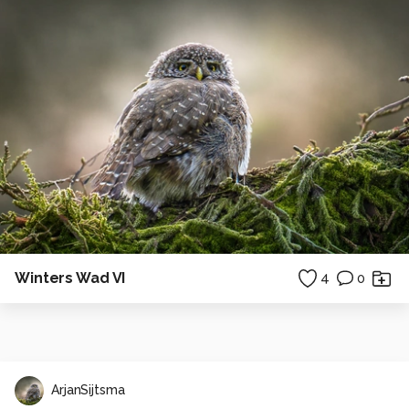
Winters Wad VI
4
0
ArjanSijtsma