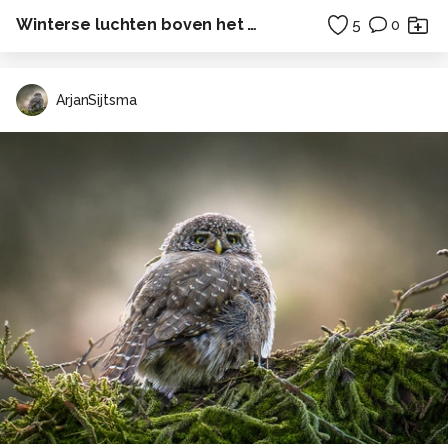
Winterse luchten boven het Wad IV
5
0
ArjanSijtsma