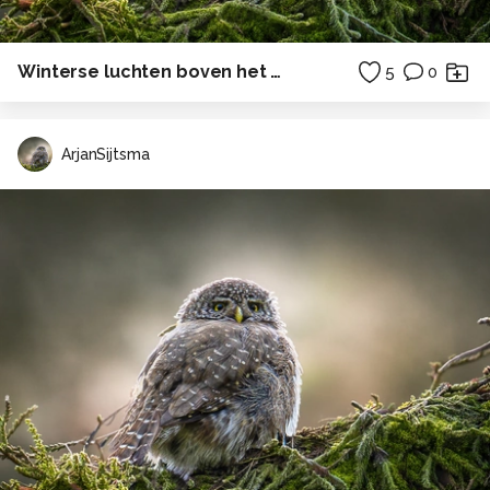
Winterse luchten boven het Wad I
5
0
ArjanSijtsma