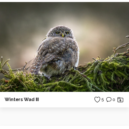
Winters Wad III
5
0