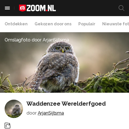
Ontdekken
Gekozen door ons
Populair
Nieuwste fot
Omslagfoto door
ArjanSijtsma
Waddenzee Werelderfgoed
door
ArjanSijtsma