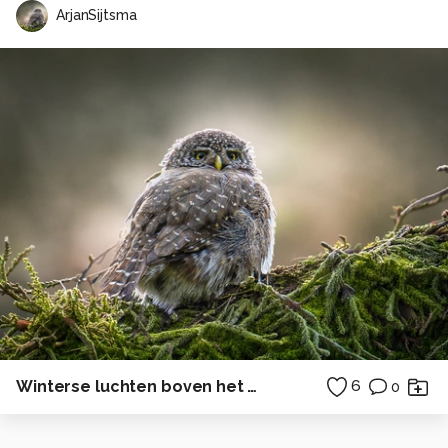
ArjanSijtsma
Winterse luchten boven het Wad VIII
6
0