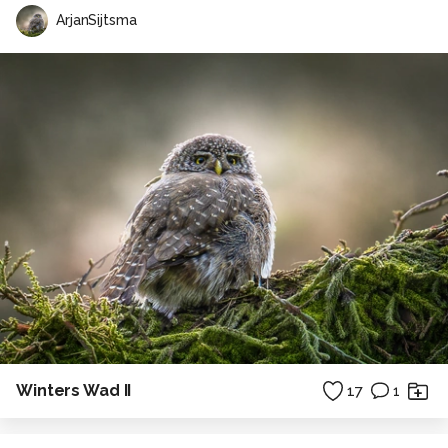
ArjanSijtsma
Winters Wad II
17
1