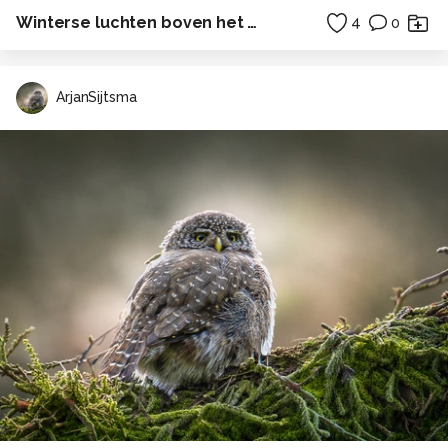
Winterse luchten boven het Wad III
4
0
ArjanSijtsma