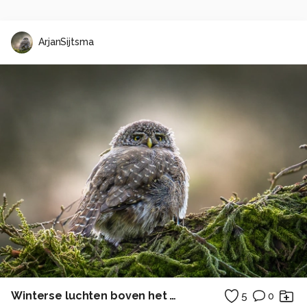
ArjanSijtsma
Winterse luchten boven het Wad VII
5
0