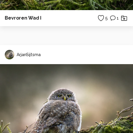
Bevroren Wad I
5
1
ArjanSijtsma