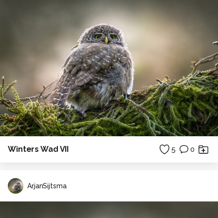
Winters Wad VII
5
0
ArjanSijtsma