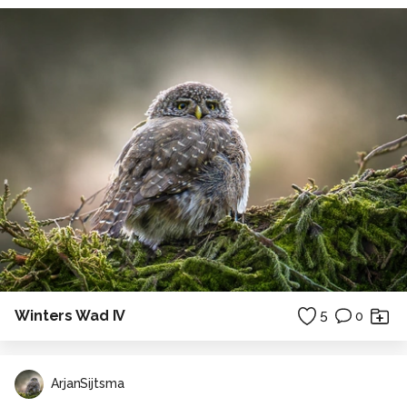
Winters Wad IV
5
0
ArjanSijtsma