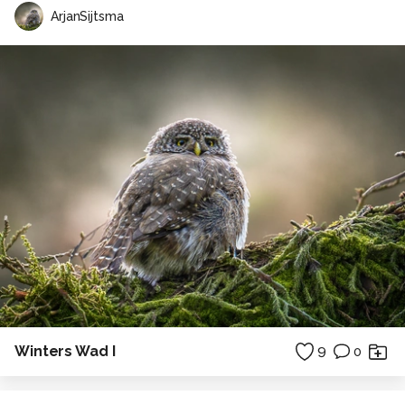
ArjanSijtsma
Winters Wad I
9
0