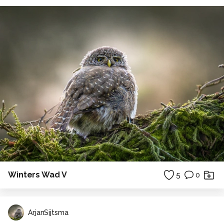
Winters Wad V
5
0
ArjanSijtsma