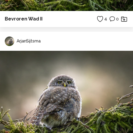
Bevroren Wad II
4
0
ArjanSijtsma