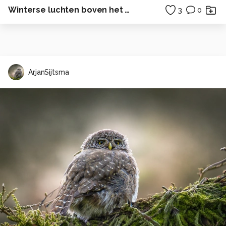
Winterse luchten boven het Wad II
3
0
ArjanSijtsma