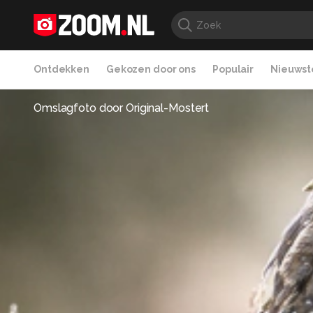
Ontdekken
Gekozen door ons
Populair
Nieuwste
Omslagfoto door
Original-Mostert