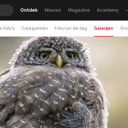
Ontdek
Nieuws
Magazine
Academy
 foto's
Categorieën
Foto van de dag
Galerijen
Gro