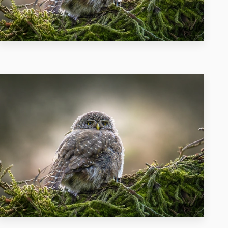
33
104