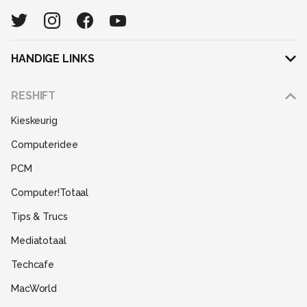
HANDIGE LINKS
Adverteren
RESHIFT
Disclaimer
Kieskeurig
Gebruiksvoorwaarden
Computeridee
Partners
PCM
Help
Computer!Totaal
Contact
Tips & Trucs
Mediatotaal
Techcafe
MacWorld