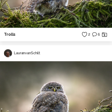
Trolls
2
6
LauranvanSchilt