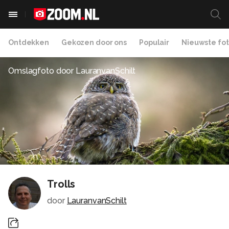
Ontdekken
Gekozen door ons
Populair
Nieuwste fot
Omslagfoto door
LauranvanSchilt
Trolls
door
LauranvanSchilt