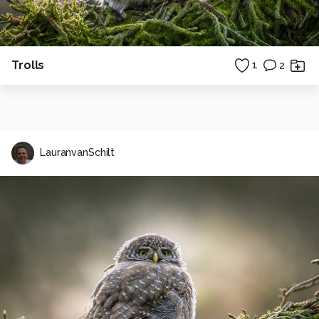
Trolls
1
2
LauranvanSchilt