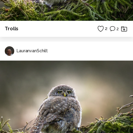
Trolls
2
2
LauranvanSchilt