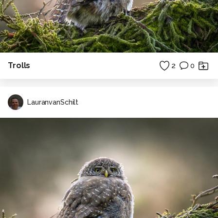
Trolls
2
0
LauranvanSchilt