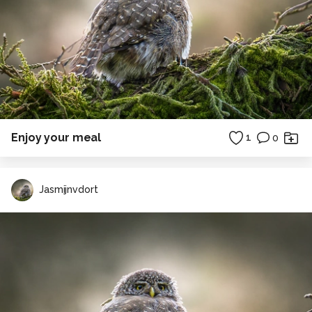
Enjoy your meal
1
0
Jasmijnvdort