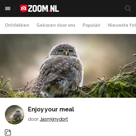
Ontdekken
Gekozen door ons
Populair
Nieuwste fot
Enjoy your meal
door
Jasmijnvdort