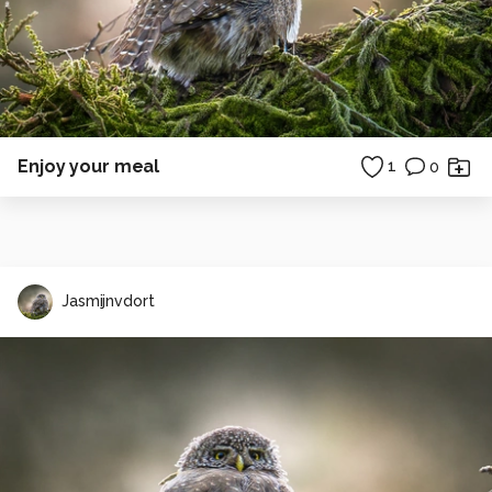
Enjoy your meal
1
0
Jasmijnvdort