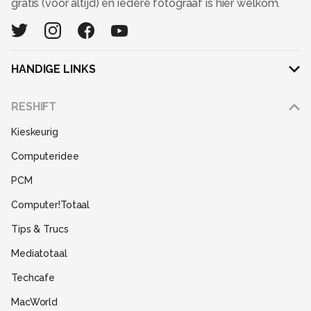
gratis (voor altijd) en iedere fotograaf is hier welkom.
HANDIGE LINKS
Adverteren
RESHIFT
Disclaimer
Kieskeurig
Gebruiksvoorwaarden
Computeridee
Partners
PCM
Help
Computer!Totaal
Contact
Tips & Trucs
Mediatotaal
Techcafe
MacWorld