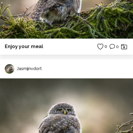
Enjoy your meal
0
0
Jasmijnvdort