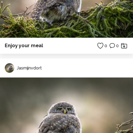
Enjoy your meal
0
0
Jasmijnvdort