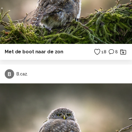
Met de boot naar de zon
18
8
B
B.caz.