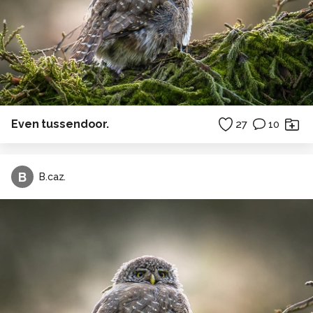
Even tussendoor.
27
10
B
B.caz.