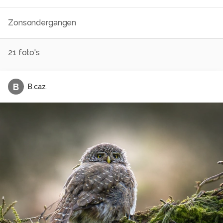
Zonsondergangen
21
foto's
B
B.caz.