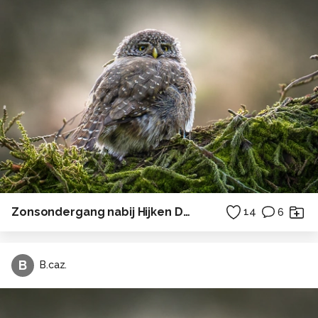
Zonsondergang nabij Hijken Drenthe
14
6
B
B.caz.