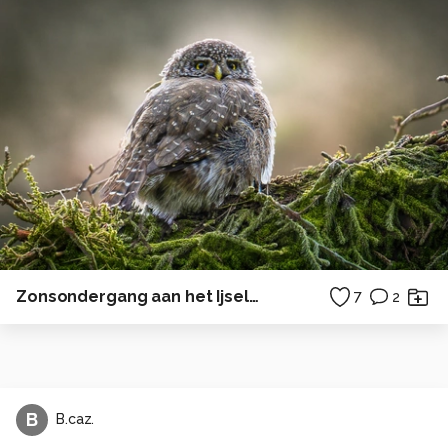
Zonsondergang aan het Ijselmeer
7
2
B
B.caz.