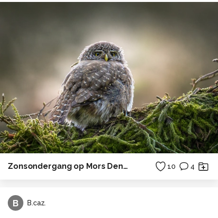
Zonsondergang op Mors Denemarken
10
4
B
B.caz.