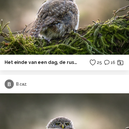
Het einde van een dag, de rust keert weder.
25
16
B
B.caz.