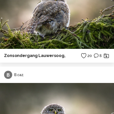
Zonsondergang Lauwersoog,
20
8
B
B.caz.