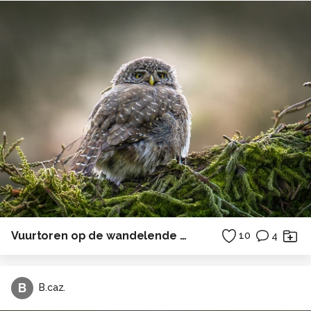
Vuurtoren op de wandelende duinen Rubjerg Knudde
10
4
B
B.caz.