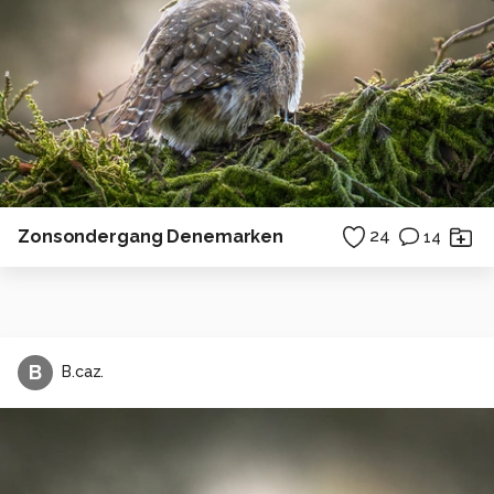
Zonsondergang Denemarken
24
14
B
B.caz.