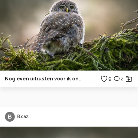
Nog even uitrusten voor ik onder ga.
9
2
B
B.caz.