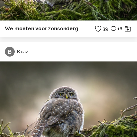
We moeten voor zonsondergang thuis zijn.
39
16
B
B.caz.