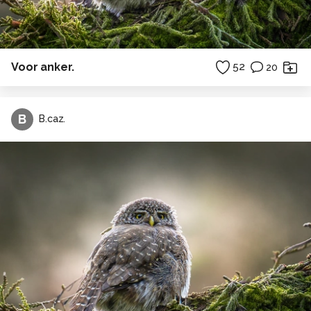
Voor anker.
52
20
B
B.caz.