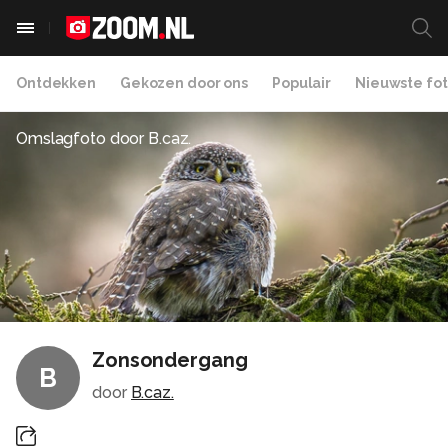
Ontdekken
Gekozen door ons
Populair
Nieuwste fot
Omslagfoto door
B.caz.
Zonsondergang
B
door
B.caz.