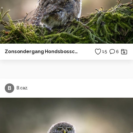
Zonsondergang Hondsbossche zeewering
15
6
B
B.caz.