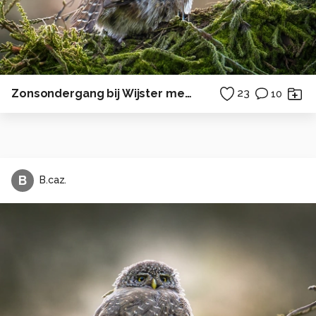
Zonsondergang bij Wijster met opkomende bewolking.
23
10
B
B.caz.