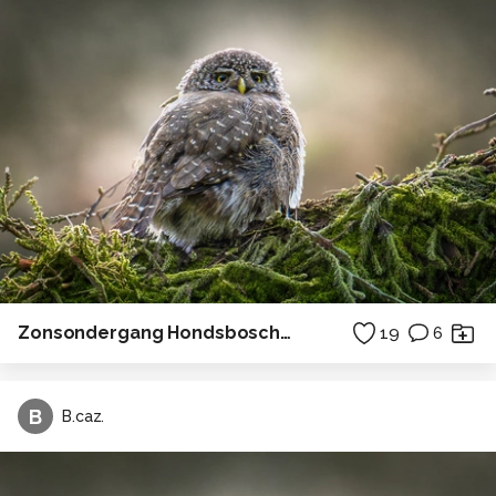
Zonsondergang Hondsbosche zeewering
19
6
B
B.caz.