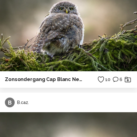
Zonsondergang Cap Blanc Nez bij het standbeeld van Hubert Latham
10
6
B
B.caz.