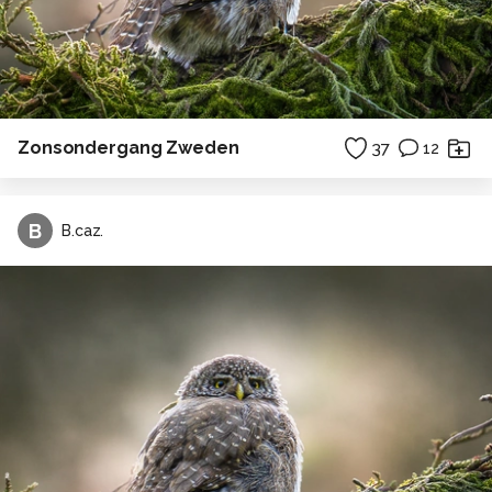
Zonsondergang Zweden
37
12
B
B.caz.