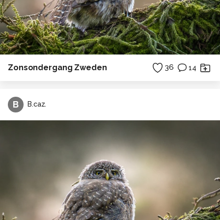
Zonsondergang Zweden
36
14
B
B.caz.