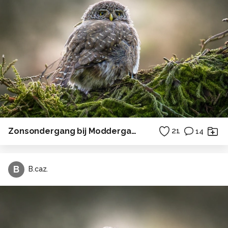
Zonsondergang bij Moddergat, met in de verten een booreiland
21
14
B
B.caz.