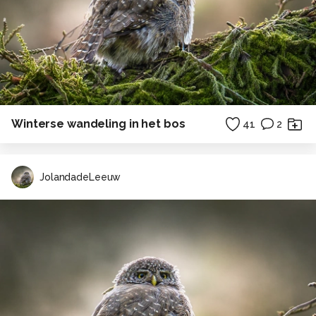
Winterse wandeling in het bos
41
2
JolandadeLeeuw