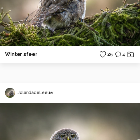
Winter sfeer
25
4
JolandadeLeeuw