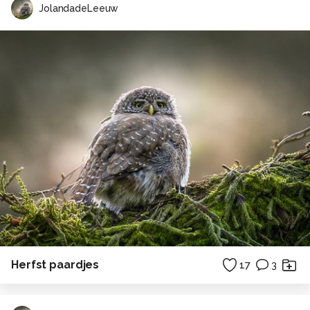
JolandadeLeeuw
Herfst paardjes
17
3