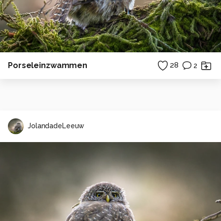
Porseleinzwammen
28
2
JolandadeLeeuw