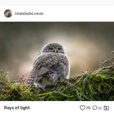
JolandadeLeeuw
Rays of light
76
11