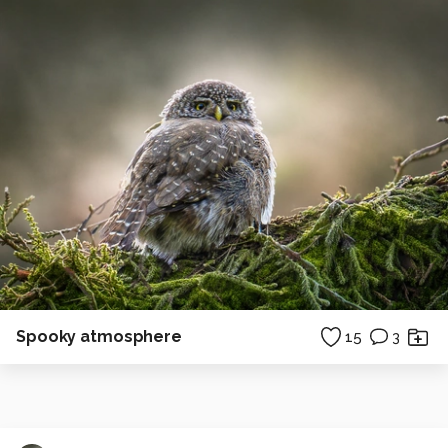
Spooky atmosphere
15
3