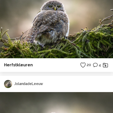
Herfstkleuren
20
4
JolandadeLeeuw