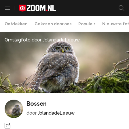
Ontdekken
Gekozen door ons
Populair
Nieuwste fot
Omslagfoto door
JolandadeLeeuw
Bossen
door
JolandadeLeeuw