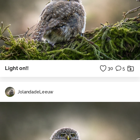
Light on!!
30
5
JolandadeLeeuw