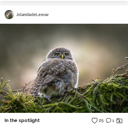
JolandadeLeeuw
In the spotlight
25
1