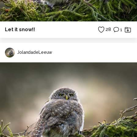
Let it snow!!
28
1
JolandadeLeeuw