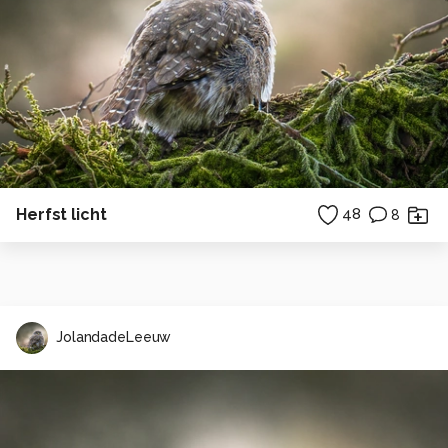
Herfst licht
48
8
JolandadeLeeuw