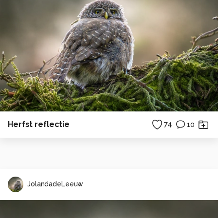
Herfst reflectie
74
10
JolandadeLeeuw