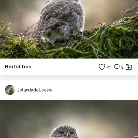
Herfst bos
21
5
JolandadeLeeuw