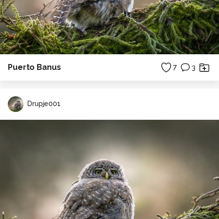
Puerto Banus
7
3
Drupje001