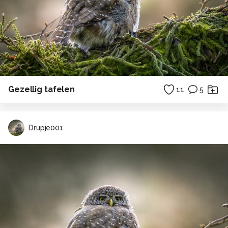
Gezellig tafelen
11
5
Drupje001