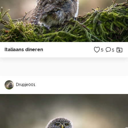
Italiaans dineren
5
5
Drupje001