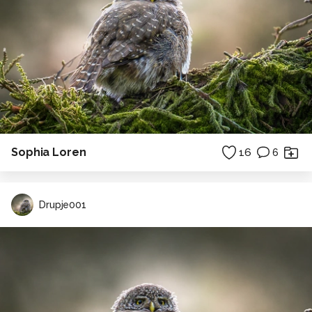
Sophia Loren
16
6
Drupje001