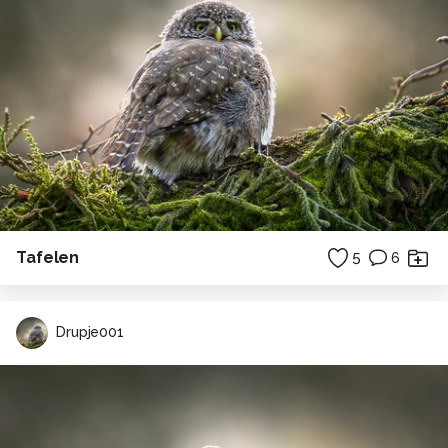
Tafelen
5
6
Drupje001