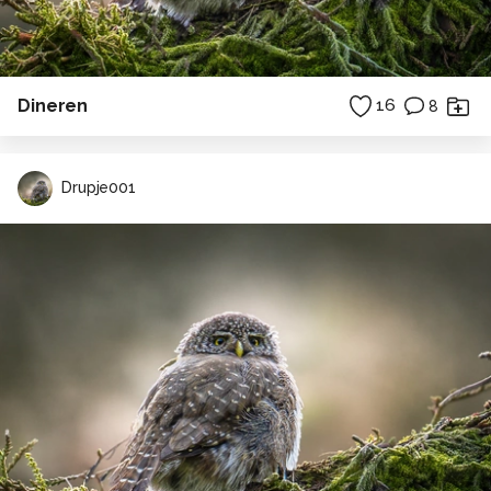
Dineren
16
8
Drupje001