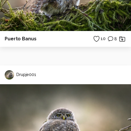
Puerto Banus
10
8
Drupje001