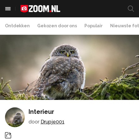
Ontdekken
Gekozen door ons
Populair
Nieuwste fot
Interieur
door
Drupje001