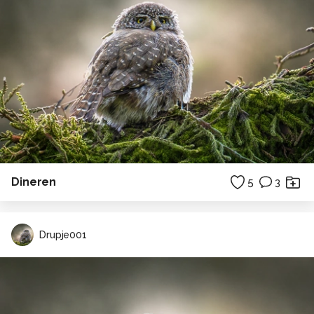
Dineren
5
3
Drupje001