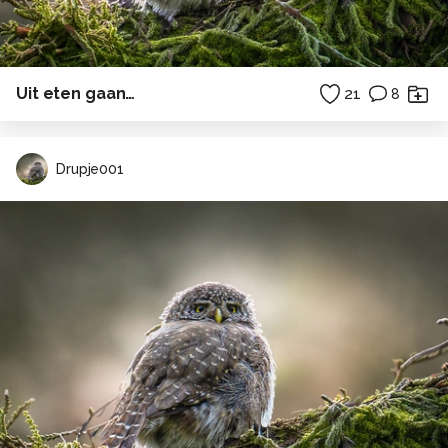
Uit eten gaan…
21
8
Drupje001