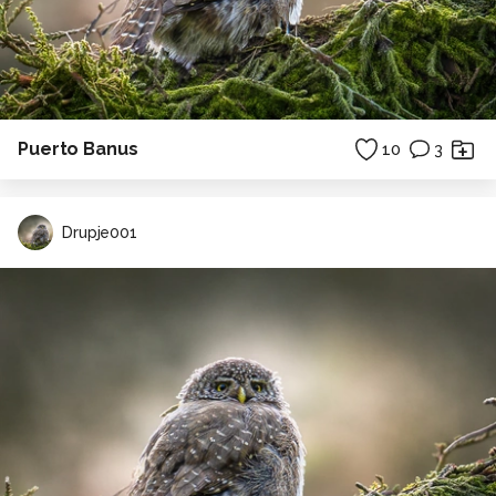
Puerto Banus
10
3
Drupje001