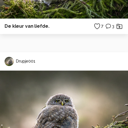
De kleur van liefde.
7
3
Drupje001