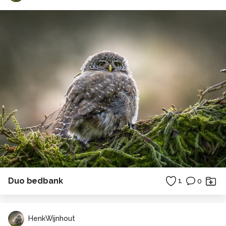
Duo bedbank
1
0
HenkWijnhout