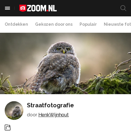
Ontdekken
Gekozen door ons
Populair
Nieuwste fot
Straatfotografie
door
HenkWijnhout