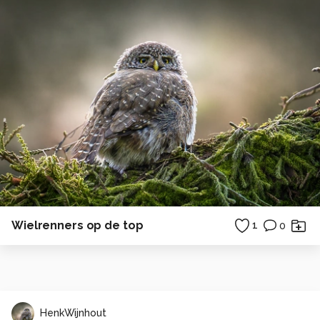
Wielrenners op de top
1
0
HenkWijnhout