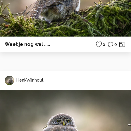
Weet je nog wel .....
2
0
HenkWijnhout