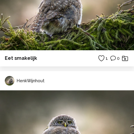
Eet smakelijk
1
0
HenkWijnhout