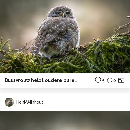
Buurvrouw helpt oudere buren omhoog
5
0
HenkWijnhout