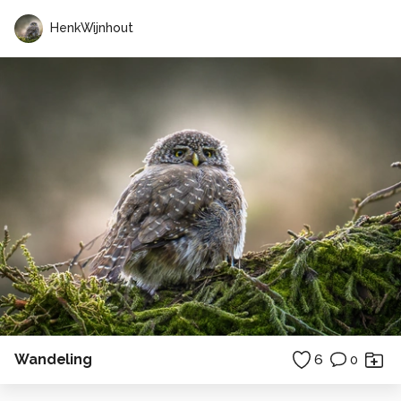
HenkWijnhout
Wandeling
6
0