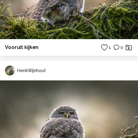
Vooruit kijken
1
0
HenkWijnhout