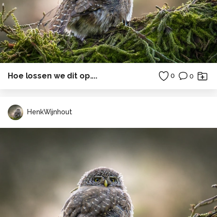
Hoe lossen we dit op....
0
0
HenkWijnhout