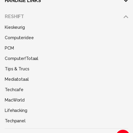
HANDIGE LINKS
Adverteren
RESHIFT
Disclaimer
Kieskeurig
Gebruiksvoorwaarden
Computeridee
Partners
PCM
Help
Computer!Totaal
Contact
Tips & Trucs
Mediatotaal
Techcafe
MacWorld
Lifehacking
Techpanel
Gamer.nl