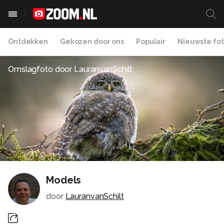
Ontdekken
Gekozen door ons
Populair
Nieuwste fot
Omslagfoto door
LauranvanSchilt
Models
door
LauranvanSchilt